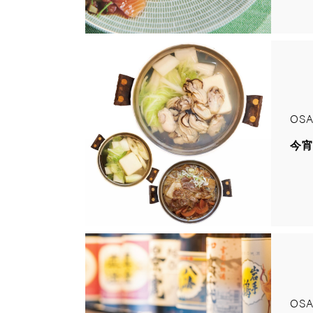
OSA
今
OSA