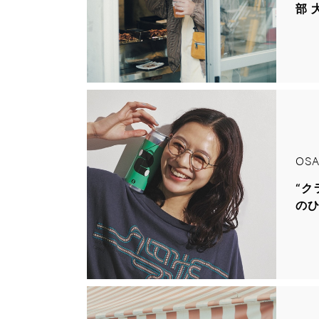
部 
OSA
“ク
の