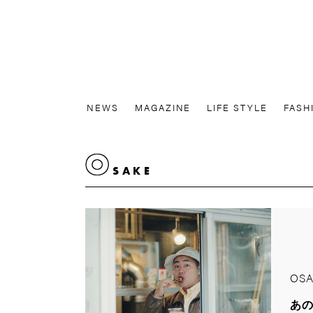
NEWS
MAGAZINE
LIFE STYLE
FASH
O
SAKE
OSA
あの