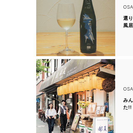
OSA
選
風居
OSA
み
た!