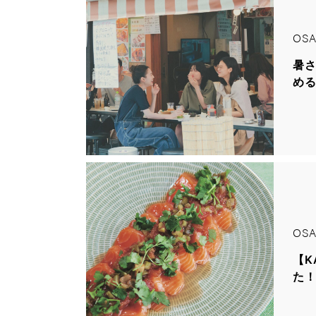
OSA
暑
め
OSA
【K
た！