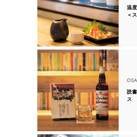
温
＜
OSA
読書
ス