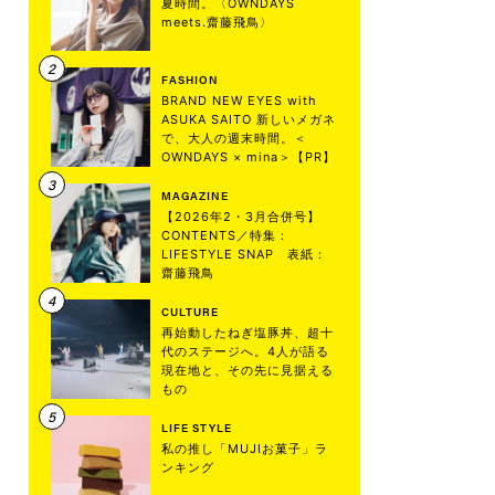
夏時間。〈OWNDAYS
meets.齋藤飛鳥〉
FASHION
BRAND NEW EYES with
ASUKA SAITO 新しいメガネ
で、大人の週末時間。＜
OWNDAYS × mina＞【PR】
MAGAZINE
【2026年2・3月合併号】
CONTENTS／特集：
LIFESTYLE SNAP 表紙：
齋藤飛鳥
CULTURE
再始動したねぎ塩豚丼、超十
代のステージへ。4人が語る
現在地と、その先に見据える
もの
LIFE STYLE
私の推し「MUJIお菓子」ラ
ンキング