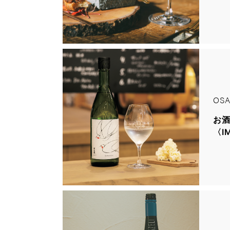
OSA
お
〈I