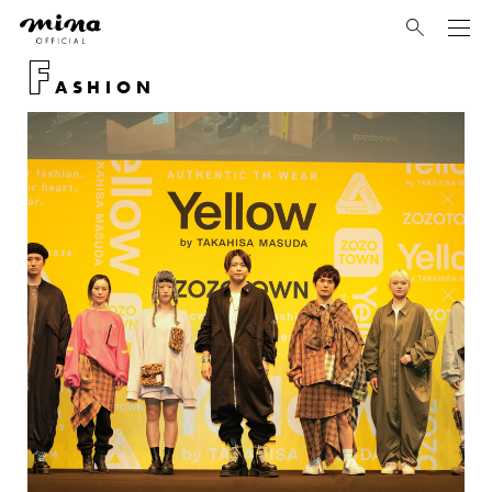
mina
F
ASHION