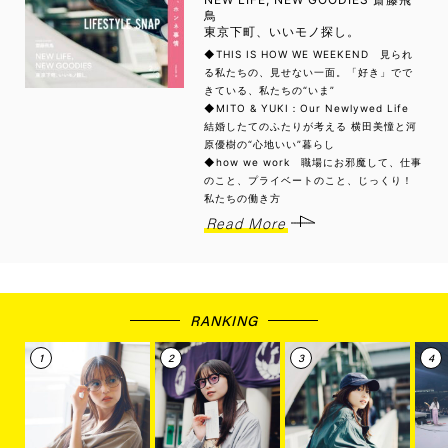
鳥
東京下町、いいモノ探し。
◆THIS IS HOW WE WEEKEND 見られ
る私たちの、見せない一面。「好き」でで
きている、私たちの“いま”
◆MITO & YUKI：Our Newlywed Life
結婚したてのふたりが考える 横田美憧と河
原優樹の“心地いい”暮らし
◆how we work 職場にお邪魔して、仕事
のこと、プライベートのこと、じっくり！
私たちの働き方
Read More
RANKING