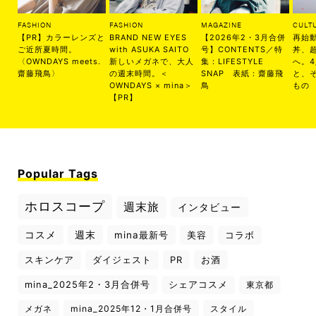
FASHION
FASHION
MAGAZINE
CULT
【PR】カラーレンズと
BRAND NEW EYES
【2026年2・3月合併
再始
ご近所夏時間。
with ASUKA SAITO
号】CONTENTS／特
丼、
〈OWNDAYS meets.
新しいメガネで、大人
集：LIFESTYLE
へ。
齋藤飛鳥〉
の週末時間。＜
SNAP 表紙：齋藤飛
と、
OWNDAYS × mina＞
鳥
もの
【PR】
Popular Tags
ホロスコープ
週末旅
インタビュー
コスメ
週末
mina最新号
美容
コラボ
スキンケア
ダイジェスト
PR
お酒
mina_2025年2・3月合併号
シェアコスメ
東京都
メガネ
mina_2025年12・1月合併号
スタイル