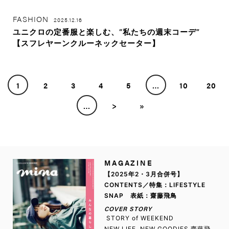
FASHION
2025.12.16
ユニクロの定番服と楽しむ、“私たちの週末コーデ”
【スフレヤーンクルーネックセーター】
1
2
3
4
5
…
10
20
…
>
»
MAGAZINE
【2025年2・3月合併号】
CONTENTS／特集：LIFESTYLE
SNAP 表紙：齋藤飛鳥
COVER STORY
STORY of WEEKEND
NEW LIFE, NEW GOODIES 齋藤飛