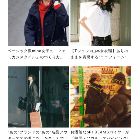
ベーシック派mina女子の「フェ
【Tシャツ×山本奈衣瑠】ありの
ミカジスタイル」のつくり方。
ままを表現する”ユニフォーム”
“あの”ブランドの“あの”名品アウ
お洒落なbPr BEAMSバイヤーが
ターで旬の着こなしを楽しんで！
「韓国・ソウル」でバイイングし