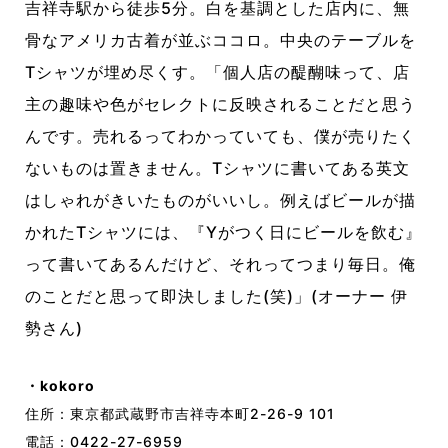
吉祥寺駅から徒歩
5
分。白を基調とした店内に、無
骨なアメリカ古着が並ぶココロ。中央のテーブルを
T
シャツが埋め尽くす。「個人店の醍醐味って、店
主の趣味や色がセレクトに反映されることだと思う
んです。売れるってわかっていても、僕が売りたく
ないものは置きません。
T
シャツに書いてある英文
はしゃれがきいたものがいいし。例えばビールが描
かれた
T
シャツには、『
Y
がつく日にビールを飲む』
って書いてあるんだけど、それってつまり毎日。俺
のことだと思って即決しました
(
笑
)
」
(
オーナー 伊
勢さん
)
・kokoro
住所：東京都武蔵野市吉祥寺本町2-26-9 101
電話：0422-27-6959