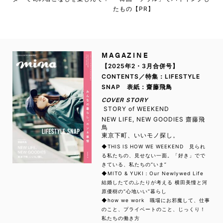
たもの【PR】
MAGAZINE
【2025年2・3月合併号】
CONTENTS／特集：LIFESTYLE
SNAP 表紙：齋藤飛鳥
COVER STORY
STORY of WEEKEND
NEW LIFE, NEW GOODIES 齋藤飛
鳥
東京下町、いいモノ探し。
◆THIS IS HOW WE WEEKEND 見られ
る私たちの、見せない一面。「好き」でで
きている、私たちの“いま”
◆MITO & YUKI：Our Newlywed Life
結婚したてのふたりが考える 横田美憧と河
原優樹の“心地いい”暮らし
◆how we work 職場にお邪魔して、仕事
のこと、プライベートのこと、じっくり！
私たちの働き方