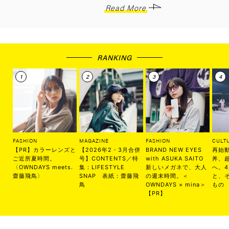
Read More
RANKING
FASHION
MAGAZINE
FASHION
CULT
【PR】カラーレンズと
【2026年2・3月合併
BRAND NEW EYES
再始
ご近所夏時間。
号】CONTENTS／特
with ASUKA SAITO
丼、
〈OWNDAYS meets.
集：LIFESTYLE
新しいメガネで、大人
へ。
齋藤飛鳥〉
SNAP 表紙：齋藤飛
の週末時間。＜
と、
鳥
OWNDAYS × mina＞
もの
【PR】