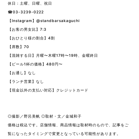
休日：土曜、日曜、祝日
☎︎03-3239-0222
【Instagram】
@standbarsakaguchi
【お客の男女比】7:3
【おひとり様の割合】4割
【席数】70
【混雑する日】月曜〜木曜17時〜19時、金曜終日
【ビール1杯の価格】480円〜
【お通し】なし
【ランチ営業】なし
【現金以外の支払い対応】クレジットカード
◎撮影／野呂美帆 ◎取材・文／金城和子
価格は税込です。店舗情報、商品情報は取材時のもので、記事をご
覧になったタイミングで変更となっている可能性があります。