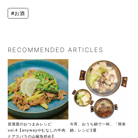
#お酒
RECOMMENDED ARTICLES
居酒屋のおつまみレシピ
今宵、おうち鍋で一杯。「簡単
vol.4【anywayやむなしの牛肉
鍋」レシピ3選
とアスパラの山椒魚炒め】