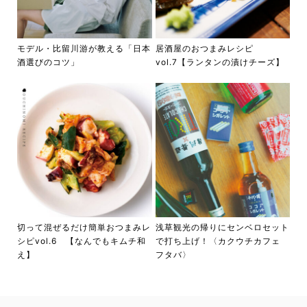
モデル・比留川游が教える「日本
居酒屋のおつまみレシピ
酒選びのコツ」
vol.7【ランタンの漬けチーズ】
切って混ぜるだけ簡単おつまみレ
浅草観光の帰りにセンベロセット
シピvol.6 【なんでもキムチ和
で打ち上げ！〈カクウチカフェ
え】
フタバ〉