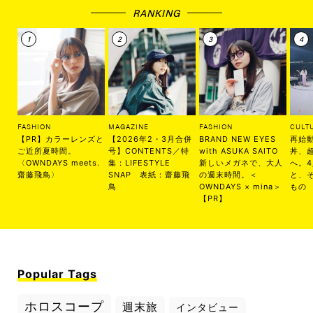
RANKING
FASHION
MAGAZINE
FASHION
CULT
【PR】カラーレンズと
【2026年2・3月合併
BRAND NEW EYES
再始
ご近所夏時間。
号】CONTENTS／特
with ASUKA SAITO
丼、
〈OWNDAYS meets.
集：LIFESTYLE
新しいメガネで、大人
へ。
齋藤飛鳥〉
SNAP 表紙：齋藤飛
の週末時間。＜
と、
鳥
OWNDAYS × mina＞
もの
【PR】
Popular Tags
ホロスコープ
週末旅
インタビュー