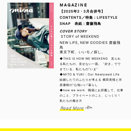
MAGAZINE
【2025年2・3月合併号】
CONTENTS／特集：LIFESTYLE
SNAP 表紙：齋藤飛鳥
COVER STORY
STORY of WEEKEND
NEW LIFE, NEW GOODIES 齋藤飛
鳥
東京下町、いいモノ探し。
◆THIS IS HOW WE WEEKEND 見られ
る私たちの、見せない一面。「好き」でで
きている、私たちの“いま”
◆MITO & YUKI：Our Newlywed Life
結婚したてのふたりが考える 横田美憧と河
原優樹の“心地いい”暮らし
◆how we work 職場にお邪魔して、仕事
のこと、プライベートのこと、じっくり！
私たちの働き方
Read More