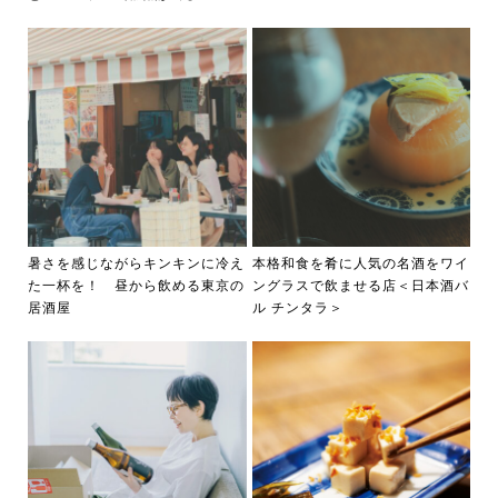
暑さを感じながらキンキンに冷え
本格和食を肴に人気の名酒をワイ
た一杯を！ 昼から飲める東京の
ングラスで飲ませる店＜日本酒バ
居酒屋
ル チンタラ＞