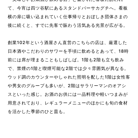
て、今宵は四ツ谷駅にあるスタンドバーサカグチへ。看板
横の扉に吸い込まれていく仕事帰りとおぼしき団体さまの
後に続くと、すでに先客で賑わう活気ある光景が広がる。
創業102年という酒屋さん直営のこちらの店は、厳選した
日本酒やこだわりのサワーを手頃に飲めるとあって、18時
前には席が埋まることもしばしば。1階も2階も立ち飲み
で、禁煙の1階と喫煙可能な2階では少々雰囲気が異なる。
ウッド調のカウンターやしゃれた照明を配した1階は女性客
や男女のグループも多いが、2階はサラリーマンのオアシ
スといった感じ。お酒のお供には一品料理や軽いつまみが
用意されており、レギュラーメニューのほかにも旬の食材
を活かした季節のひと皿も。