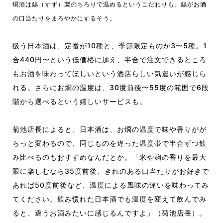
燗酒は錫（すず）
製のちろりで温めるというこだわりも。錫がお酒
の口当たりをまろやかにするそう。
扱う日本酒は、定番が10種と、季節限定ものが3〜5種。1
合440円〜という低価格に加え、半合で注文できるところ
もお酒を味わってほしいという酒店らしい気遣いが感じら
れる。さらにお燗の温度は、30度前後〜55度の範囲で6段
階から選べるという嬉しいサービスも。
菊池店長によると、日本酒は、お燗の温度で味や香りがが
らっと変わるので、同じものを違った温度帯で半合ずつ飲
み比べるのもおすすめなんだとか。「米や麹の香りを最大
限に楽しむなら35度前後、きれのある口当たりがお好きで
あれば50度前後など、温度による風味の違いを味わってみ
てください。飲み慣れた日本酒でも温度を変えて飲んでみ
ると、違うお酒みたいに感じるんですよ」（菊池店長）。