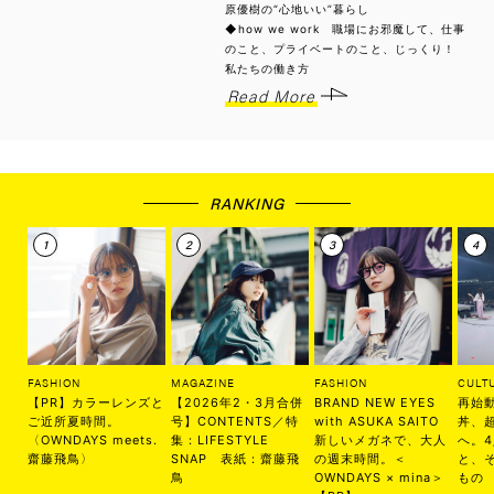
原優樹の“心地いい”暮らし
◆how we work 職場にお邪魔して、仕事
のこと、プライベートのこと、じっくり！
私たちの働き方
Read More
RANKING
FASHION
MAGAZINE
FASHION
CULT
【PR】カラーレンズと
【2026年2・3月合併
BRAND NEW EYES
再始
ご近所夏時間。
号】CONTENTS／特
with ASUKA SAITO
丼、
〈OWNDAYS meets.
集：LIFESTYLE
新しいメガネで、大人
へ。
齋藤飛鳥〉
SNAP 表紙：齋藤飛
の週末時間。＜
と、
鳥
OWNDAYS × mina＞
もの