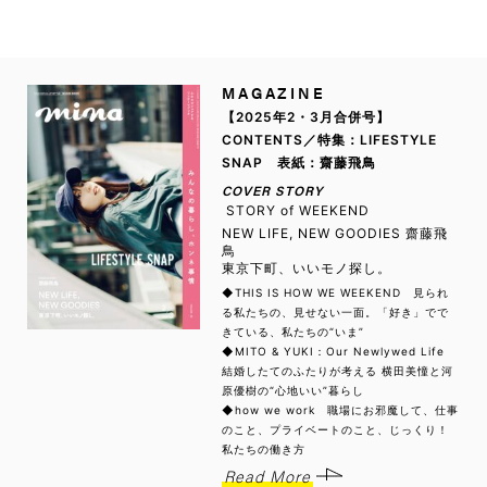
MAGAZINE
【2025年2・3月合併号】
CONTENTS／特集：LIFESTYLE
SNAP 表紙：齋藤飛鳥
COVER STORY
STORY of WEEKEND
NEW LIFE, NEW GOODIES 齋藤飛
鳥
東京下町、いいモノ探し。
◆THIS IS HOW WE WEEKEND 見られ
る私たちの、見せない一面。「好き」でで
きている、私たちの“いま”
◆MITO & YUKI：Our Newlywed Life
結婚したてのふたりが考える 横田美憧と河
原優樹の“心地いい”暮らし
◆how we work 職場にお邪魔して、仕事
のこと、プライベートのこと、じっくり！
私たちの働き方
Read More