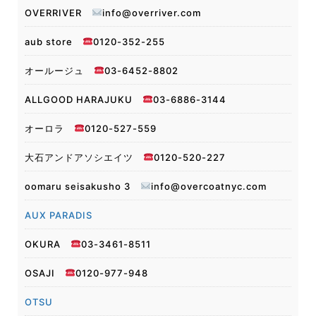
OVERRIVER
info@overriver.com
aub store
0120-352-255
オールージュ
03-6452-8802
ALLGOOD HARAJUKU
03-6886-3144
オーロラ
0120-527-559
大石アンドアソシエイツ
0120-520-227
oomaru seisakusho 3
info@overcoatnyc.com
AUX PARADIS
OKURA
03-3461-8511
OSAJI
0120-977-948
OTSU