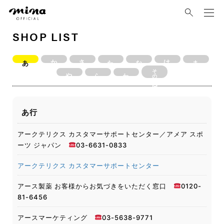
mina
SHOP LIST
あ
か
さ
た
な
は
ま
その他
や
ら
わ
あ行
アークテリクス カスタマーサポートセンター／アメア スポ
ーツ ジャパン
03-6631-0833
アークテリクス カスタマーサポートセンター
アース製薬 お客様からお気づきをいただく窓口
0120-
81-6456
アースマーケティング
03-5638-9771