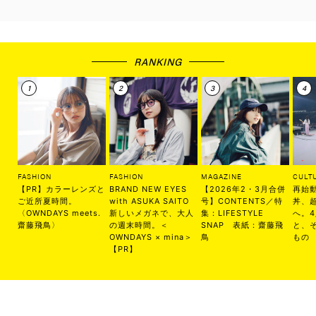
RANKING
FASHION
FASHION
MAGAZINE
CULT
【PR】カラーレンズと
BRAND NEW EYES
【2026年2・3月合併
再始
ご近所夏時間。
with ASUKA SAITO
号】CONTENTS／特
丼、
〈OWNDAYS meets.
新しいメガネで、大人
集：LIFESTYLE
へ。
齋藤飛鳥〉
の週末時間。＜
SNAP 表紙：齋藤飛
と、
OWNDAYS × mina＞
鳥
もの
【PR】