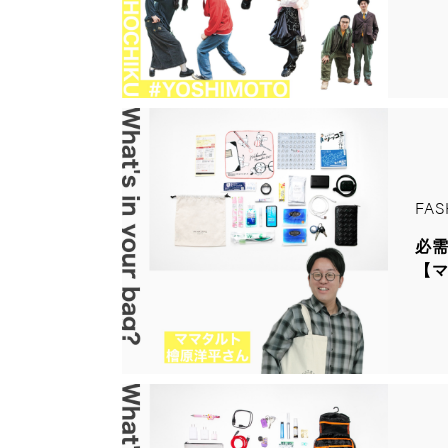
FAS
必
【マ