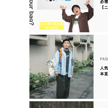
必
【ニ
FAS
人気
本