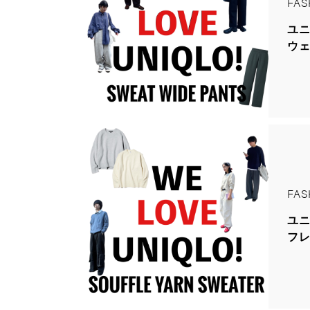
FAS
ユニ
ウ
FAS
ユニ
フ