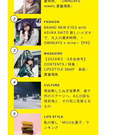
夏時間。〈OWNDAYS
meets.齋藤飛鳥〉
FASHION
BRAND NEW EYES with
ASUKA SAITO 新しいメガネ
で、大人の週末時間。＜
OWNDAYS × mina＞【PR】
MAGAZINE
【2026年2・3月合併号】
CONTENTS／特集：
LIFESTYLE SNAP 表紙：
齋藤飛鳥
CULTURE
再始動したねぎ塩豚丼、超十
代のステージへ。4人が語る
現在地と、その先に見据える
もの
LIFE STYLE
私の推し「MUJIお菓子」ラ
ンキング