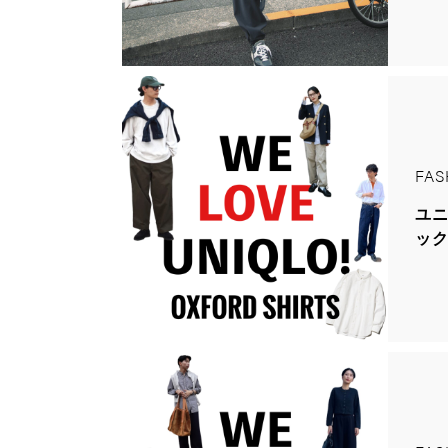
FAS
ユニ
ッ