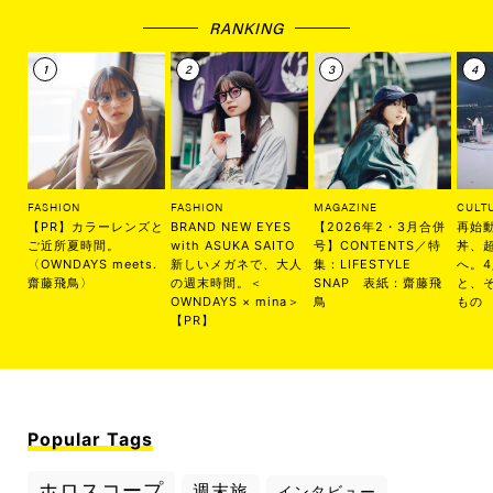
RANKING
FASHION
FASHION
MAGAZINE
CULT
【PR】カラーレンズと
BRAND NEW EYES
【2026年2・3月合併
再始
ご近所夏時間。
with ASUKA SAITO
号】CONTENTS／特
丼、
〈OWNDAYS meets.
新しいメガネで、大人
集：LIFESTYLE
へ。
齋藤飛鳥〉
の週末時間。＜
SNAP 表紙：齋藤飛
と、
OWNDAYS × mina＞
鳥
もの
【PR】
Popular Tags
ホロスコープ
週末旅
インタビュー