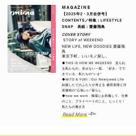
MAGAZINE
【2025年2・3月合併号】
CONTENTS／特集：LIFESTYLE
SNAP 表紙：齋藤飛鳥
COVER STORY
STORY of WEEKEND
NEW LIFE, NEW GOODIES 齋藤飛
鳥
東京下町、いいモノ探し。
◆THIS IS HOW WE WEEKEND 見られ
る私たちの、見せない一面。「好き」でで
きている、私たちの“いま”
◆MITO & YUKI：Our Newlywed Life
結婚したてのふたりが考える 横田美憧と河
原優樹の“心地いい”暮らし
◆how we work 職場にお邪魔して、仕事
のこと、プライベートのこと、じっくり！
私たちの働き方
Read More