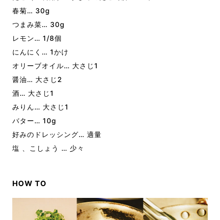
春菊… 30g
つまみ菜… 30g
レモン… 1/8個
にんにく… 1かけ
オリーブオイル… 大さじ1
醤油… 大さじ2
酒… 大さじ1
みりん… 大さじ1
バター… 10g
好みのドレッシング… 適量
塩 、こしょう … 少々
HOW TO