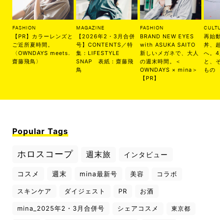
FASHION
MAGAZINE
FASHION
CULT
【PR】カラーレンズと
【2026年2・3月合併
BRAND NEW EYES
再始
ご近所夏時間。
号】CONTENTS／特
with ASUKA SAITO
丼、
〈OWNDAYS meets.
集：LIFESTYLE
新しいメガネで、大人
へ。
齋藤飛鳥〉
SNAP 表紙：齋藤飛
の週末時間。＜
と、
鳥
OWNDAYS × mina＞
もの
【PR】
Popular Tags
ホロスコープ
週末旅
インタビュー
コスメ
週末
mina最新号
美容
コラボ
スキンケア
ダイジェスト
PR
お酒
mina_2025年2・3月合併号
シェアコスメ
東京都