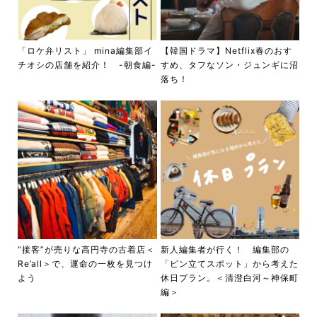
「ロケ弁リスト」 mina編集部イ
【韓国ドラマ】Netflix春のおす
チオシの店舗を紹介！ -朝食編-
すめ、タフなソン・ジュンギに沼
落ち！
“接客”が売りな高円寺の古着店＜
新人編集者が行く！ 編集部の
Re’all＞で、運命の一枚を見つけ
「ピン立てスポット」から考えた
よう
休日プラン。＜清澄白河～神保町
編＞