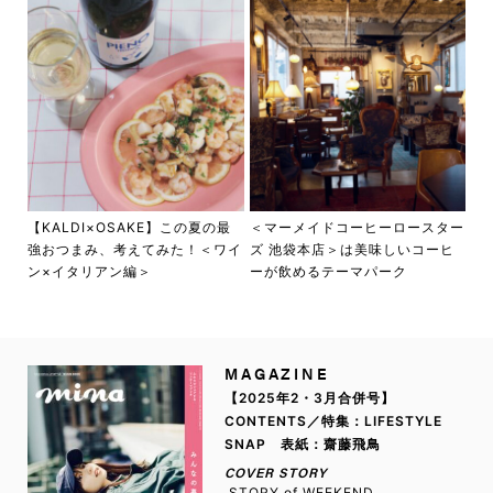
【KALDI×OSAKE】この夏の最
＜マーメイドコーヒーロースター
強おつまみ、考えてみた！＜ワイ
ズ 池袋本店＞は美味しいコーヒ
ン×イタリアン編＞
ーが飲めるテーマパーク
MAGAZINE
【2025年2・3月合併号】
CONTENTS／特集：LIFESTYLE
SNAP 表紙：齋藤飛鳥
COVER STORY
STORY of WEEKEND