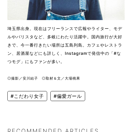
埼玉県出身。現在はフリーランスで広報やライター、モデ
ルやバリスタなど、多岐にわたり活躍中。国内旅行が大好
きで、今一番行きたい場所は五島列島。カフェやレストラ
ン、居酒屋などにも詳しく、
Instagram
で発信中の「
#
な
つモグ」にもファンが多い。
◎撮影／安川結子 ◎取材＆文／大場桃果
#こだわり女子
#偏愛ガール
RECOMMENDED ARTICLES