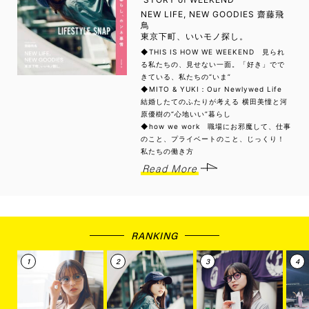
NEW LIFE, NEW GOODIES 齋藤飛
鳥
東京下町、いいモノ探し。
◆THIS IS HOW WE WEEKEND 見られ
る私たちの、見せない一面。「好き」でで
きている、私たちの“いま”
◆MITO & YUKI：Our Newlywed Life
結婚したてのふたりが考える 横田美憧と河
原優樹の“心地いい”暮らし
◆how we work 職場にお邪魔して、仕事
のこと、プライベートのこと、じっくり！
私たちの働き方
Read More
RANKING