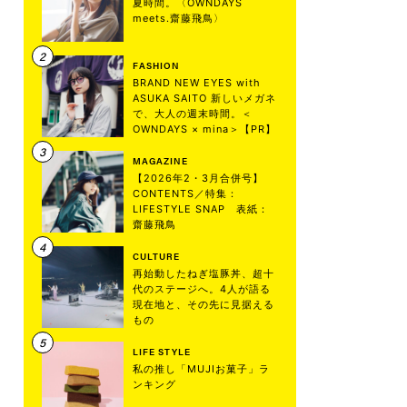
夏時間。〈OWNDAYS
meets.齋藤飛鳥〉
FASHION
BRAND NEW EYES with
ASUKA SAITO 新しいメガネ
で、大人の週末時間。＜
OWNDAYS × mina＞【PR】
MAGAZINE
【2026年2・3月合併号】
CONTENTS／特集：
LIFESTYLE SNAP 表紙：
齋藤飛鳥
CULTURE
再始動したねぎ塩豚丼、超十
代のステージへ。4人が語る
現在地と、その先に見据える
もの
LIFE STYLE
私の推し「MUJIお菓子」ラ
ンキング