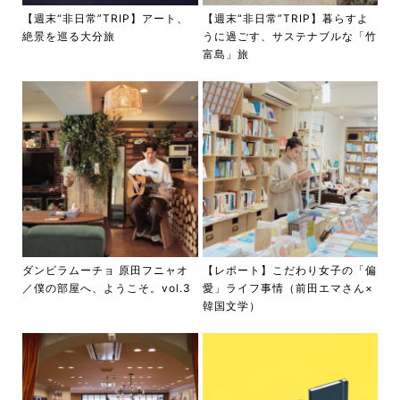
【週末“非日常”TRIP】アート、
【週末“非日常”TRIP】暮らすよ
絶景を巡る大分旅
うに過ごす、サステナブルな「竹
富島」旅
ダンビラムーチョ 原田フニャオ
【レポート】こだわり女子の「偏
／僕の部屋へ、ようこそ。vol.3
愛」ライフ事情（前田エマさん×
韓国文学）