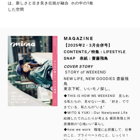
は、新しさと古き良き伝統が融合
ホの中の1枚
した空間
MAGAZINE
【2025年2・3月合併号】
CONTENTS／特集：LIFESTYLE
SNAP 表紙：齋藤飛鳥
COVER STORY
STORY of WEEKEND
NEW LIFE, NEW GOODIES 齋藤飛
鳥
東京下町、いいモノ探し。
◆THIS IS HOW WE WEEKEND 見られ
る私たちの、見せない一面。「好き」でで
きている、私たちの“いま”
◆MITO & YUKI：Our Newlywed Life
結婚したてのふたりが考える 横田美憧と河
原優樹の“心地いい”暮らし
◆how we work 職場にお邪魔して、仕事
のこと、プライベートのこと、じっくり！