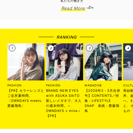
私たちの働き方
Read More
RANKING
FASHION
FASHION
MAGAZINE
CULT
【PR】カラーレンズと
BRAND NEW EYES
【2026年2・3月合併
再始
ご近所夏時間。
with ASUKA SAITO
号】CONTENTS／特
丼、
〈OWNDAYS meets.
新しいメガネで、大人
集：LIFESTYLE
へ。
齋藤飛鳥〉
の週末時間。＜
SNAP 表紙：齋藤飛
と、
OWNDAYS × mina＞
鳥
もの
【PR】