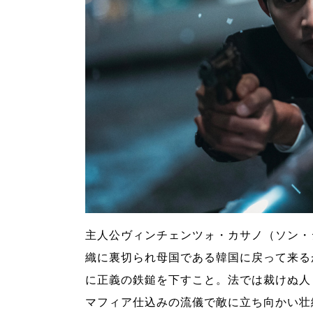
主人公ヴィンチェンツォ・カサノ（ソン・
織に裏切られ母国である韓国に戻って来る
に正義の鉄鎚を下すこと。法では裁けぬ人
マフィア仕込みの流儀で敵に立ち向かい壮