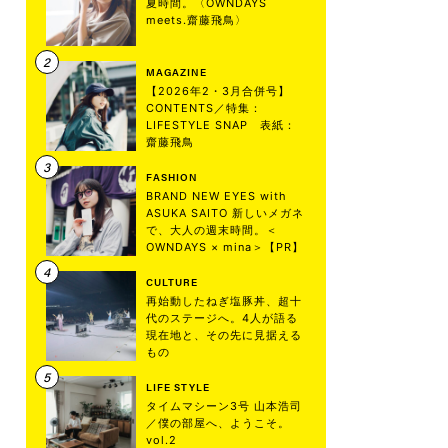
夏時間。〈OWNDAYS
meets.齋藤飛鳥〉
MAGAZINE
【2026年2・3月合併号】
CONTENTS／特集：
LIFESTYLE SNAP 表紙：
齋藤飛鳥
FASHION
BRAND NEW EYES with
ASUKA SAITO 新しいメガネ
で、大人の週末時間。＜
OWNDAYS × mina＞【PR】
CULTURE
再始動したねぎ塩豚丼、超十
代のステージへ。4人が語る
現在地と、その先に見据える
もの
LIFE STYLE
タイムマシーン3号 山本浩司
／僕の部屋へ、ようこそ。
vol.2