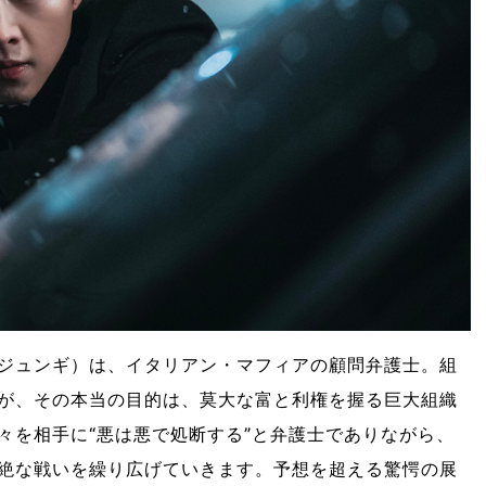
ジュンギ）は、イタリアン・マフィアの顧問弁護士。組
が、その本当の目的は、莫大な富と利権を握る巨大組織
々を相手に“悪は悪で処断する”と弁護士でありながら、
絶な戦いを繰り広げていきます。予想を超える驚愕の展