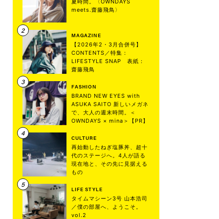
夏時間。〈OWNDAYS
meets.齋藤飛鳥〉
MAGAZINE
【2026年2・3月合併号】
CONTENTS／特集：
LIFESTYLE SNAP 表紙：
齋藤飛鳥
FASHION
BRAND NEW EYES with
ASUKA SAITO 新しいメガネ
で、大人の週末時間。＜
OWNDAYS × mina＞【PR】
CULTURE
再始動したねぎ塩豚丼、超十
代のステージへ。4人が語る
現在地と、その先に見据える
もの
LIFE STYLE
タイムマシーン3号 山本浩司
／僕の部屋へ、ようこそ。
vol.2