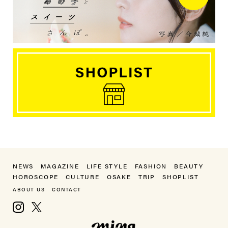
NEWS
MAGAZINE
LIFE STYLE
FASHION
BEAUTY
HOROSCOPE
CULTURE
OSAKE
TRIP
SHOPLIST
ABOUT US
CONTACT
Instagram
X, formerly Twitter
mina（ミーナ）