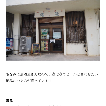
ちなみに居酒屋さんなので、夜
は夜で
ビールと合わせ
たい
絶品おつまみ
が
揃ってます
！
海魚