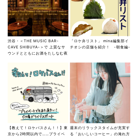
渋谷・＜THE MUSIC BAR-
「ロケ弁リスト」 mina編集部イ
CAVE SHIBUYA-＞で 上質なサ
チオシの店舗を紹介！ -朝食編-
ウンドとともにお酒をたしなむ夜
【教えて！ロケバスさん！！】東
週末のリラックスタイムが充実す
京から2時間以内で……プライベ
る「おいしいコーヒー」の淹れ方