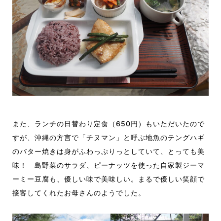
また
、ランチの
日替わり
定食（
650
円）
もいただいたので
すが、沖縄の方言で「
チヌマン
」と呼ぶ地魚のテングハギ
のバター焼きは身が
ふわっぷりっ
としていて、とっても美
味！
島野菜のサラダ、
ピーナッツを使った自家製ジーマ
ーミー
豆腐
も
、優しい
味
で美味し
い
。
まるで優しい
笑顔で
接客してくれた
お母さん
のよう
でした
。