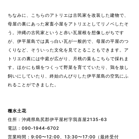
ちなみに、こちらのアトリエは古民家を改装した建物で、
母屋の裏にあった家畜小屋をアトリエとしてリノベしたそ
う。
沖縄の古民家というと赤い瓦屋根を想像しがちです
が、伊平屋島では真っ白い瓦が一般的で、
母屋の平屋のつ
くりなど、
そういった文化を見てとることもできます。
ア
トリエの裏には中庭が広がり、
月桃の葉もこちらで採れま
す。ほかにも
畑をつくって野菜を育てていたり、鶏を放し
飼いにしていたり、
終始のんびりした
伊平屋島の
空気
にふ
れることができました
。
種水土花
住所：沖縄県島尻郡伊平屋村字我喜屋
2135-63
電話：
090-1944-6702
営業時間：
9:00
〜
12:00、13:30〜17:00（最終受付