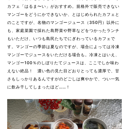
カフェ「はるま〜い」がおすすめ。
規格外で販売できない
マンゴーをどうにかできないか、とはじめられたカフェと
のことですが、名物のマンゴージュース
（
350
円）
以外に
も、
家庭菜園で採れた島野菜や野草などをつかったランチ
もいただけ、いつも島民たちでにぎわっているカフェで
す。マンゴーの季節は夏なのですが、場合によっては冷凍
マンゴーでジュースをいただける場合も。冷凍とはいえ、
マンゴー100％のしぼりたてジュースは、ここでしか味わ
えない
絶品
！
濃い色の見た目どおりとって
も
濃厚で、甘
さも
しっかり
ある
ん
ですが
の
どご
しは
爽やかで
、
つい
一気
に飲み干してしまったほど……！