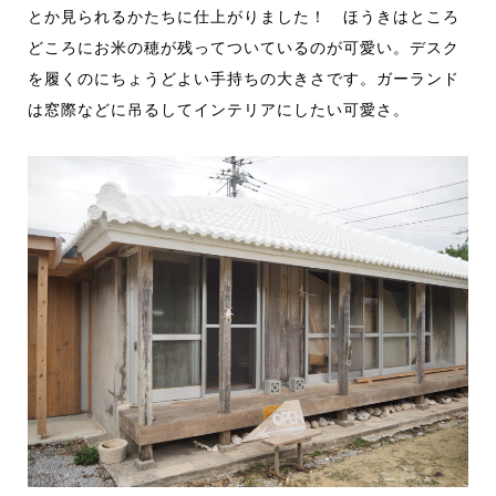
とか見られるかたちに仕上がりました！
ほうきはところ
どころにお米の穂が残ってついているのが可愛い。デスク
を
履く
のにちょうどよい手持ちの大きさです。ガーランド
は窓際
など
に吊るして
インテリア
に
したい可愛さ
。