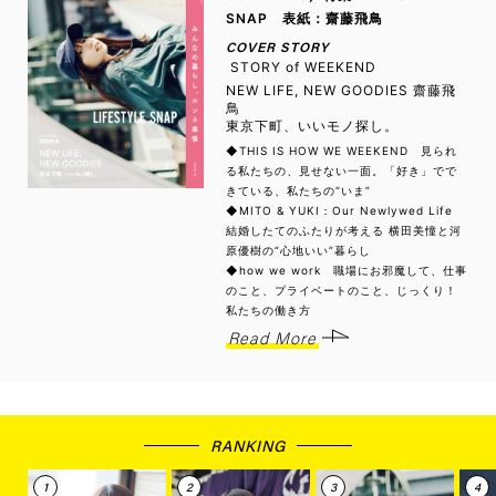
SNAP 表紙：齋藤飛鳥
COVER STORY
STORY of WEEKEND
NEW LIFE, NEW GOODIES 齋藤飛
鳥
東京下町、いいモノ探し。
◆THIS IS HOW WE WEEKEND 見られ
る私たちの、見せない一面。「好き」でで
きている、私たちの“いま”
◆MITO & YUKI：Our Newlywed Life
結婚したてのふたりが考える 横田美憧と河
原優樹の“心地いい”暮らし
◆how we work 職場にお邪魔して、仕事
のこと、プライベートのこと、じっくり！
私たちの働き方
Read More
RANKING