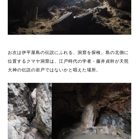
お次は伊平屋島の伝説に
ふれる、洞窟を探検。
島の北側に
位置する
クマヤ洞窟は、
江戸時代の学者・藤井貞幹が天照
大神の伝説の岩戸ではないかと唱えた場所。