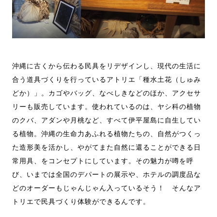
沖縄に古くから伝わる民具をリデザインし、現代の生活に
合う道具づくりを行っているアトリエ「種
水
土
花（しゅみ
どか）
」。カゴやバッグ、なべしきなどのほか、アクセサ
リーも販売しています。
使われているのは、ヤシ科の植物
のクバ
、
アダン
や
月桃など、
すべて
伊平屋島に自生してい
る植物。沖縄の生命力あふれる植物
たちの、自然がつくっ
た造形美を
活かし、やがてまた自然に還ることができる日
常用具、
を
コンセプト
にしています
。
その魅力
が
噂を呼
び、いまでは全国のデパートの展示や、ホテルの調度品な
どのオーダーも
じゃんじゃん入っているそう！ そんな
ア
トリエ
で民具づくり体験ができる
ん
です
。