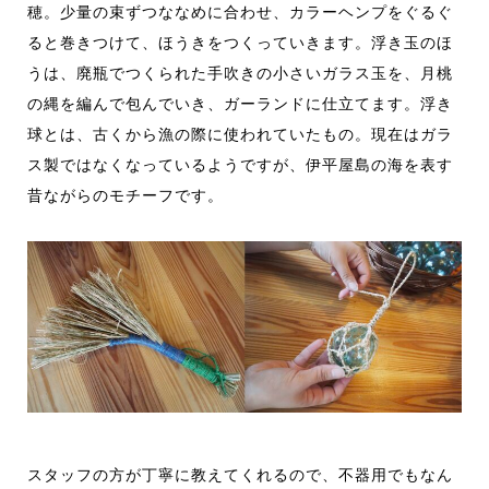
穂
。
少量の束ずつ
ななめに
合わせ、カラーヘンプをぐるぐ
ると巻
きつけ
て
、ほうきをつくっていきます
。
浮き玉のほ
うは、
廃瓶
でつくられた
手吹きの小さいガラス玉を、月桃
の
縄
を
編んで包んでいき、ガーランドに仕立てます。浮き
球とは、
古くから漁の際に使われていたもの。現在はガラ
ス製ではなくなっているようですが
、
伊平屋島の
海を
表す
昔ながらのモチーフです。
スタッフの方が丁寧に教えてくれるので、不器用でもなん