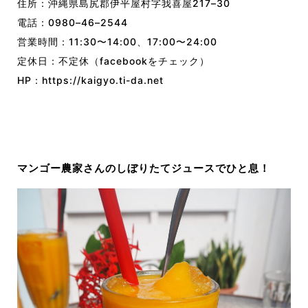
住所：沖縄県島尻郡伊平屋村字我喜屋
217
–
30
電話：
0980
–
46
–
2544
営業時間：
11
:
30
〜
14:00、17
:
00〜24:00
定休日：不定休（
facebook
をチェック）
HP：
https://kaigyo.ti-da.net
マンゴー農家さんのしぼりたてジュースでひと息！