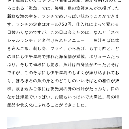
ろにある「海魚」では、毎朝、島の漁師さんが水揚げした
新鮮
な
海の幸を
、ランチでめいっぱい味わうことができま
す。ランチ
の
定食はオール750円、
仕入れによって変わる
日替わりな
のですが、この日出会えたのは、なんと「
スペ
シャルランチ
」
と名付けられた
メニュー
！
魚汁そばに炊
き込みご飯、刺し身、フライ、
からあげ、
も
ずく
酢
と、ど
の
皿にも
伊平屋島で採れた
海産物が満載。ボリュームたっ
ぷり。
そして値段にも驚き。
魚汁は白身魚がのったおそば
ですが、このそばにも伊平屋島のも
ずくが
練り込まれてお
り、
ほろほろの魚の身と
の
どごしの
いいそばとの相性が抜
群。
炊き込みご飯には夜光貝
の身
の
出汁が
たっぷり
。
口
の
なかは海産でいっぱい
、お腹
も
いっぱいで大満足。島の特
産品や食文化にふれることができました。