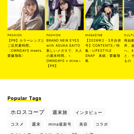
FASHION
FASHION
MAGAZINE
CULT
【PR】カラーレンズと
BRAND NEW EYES
【2026年2・3月合併
再始
ご近所夏時間。
with ASUKA SAITO
号】CONTENTS／特
丼、
〈OWNDAYS meets.
新しいメガネで、大人
集：LIFESTYLE
へ。
齋藤飛鳥〉
の週末時間。＜
SNAP 表紙：齋藤飛
と、
OWNDAYS × mina＞
鳥
もの
【PR】
Popular Tags
ホロスコープ
週末旅
インタビュー
コスメ
週末
mina最新号
美容
コラボ