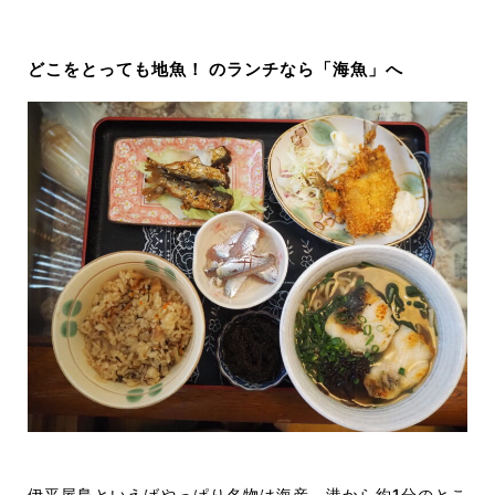
どこをとっても地魚！
のランチなら「海魚」へ
伊平屋
島
といえばやっぱり名物は海産。
港から約1分のとこ