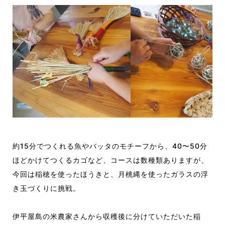
約15分でつくれる魚やバッタのモチーフから、
40〜50
分
ほど
かけてつくる
カゴなど
、コースは数種類ありますが、
今回は稲穂を使ったほうきと、月桃縄を使ったガラスの浮
き玉
づくりに挑戦。
伊平屋島の米農家さんから
収穫後に
分けて
いただいた
稲