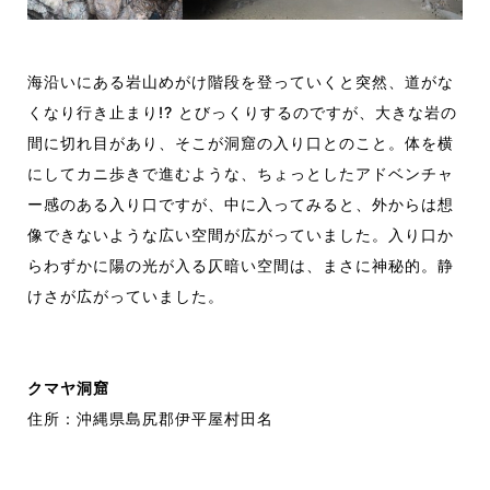
海沿いにある岩山めがけ階段を登っていくと突然
、道がな
くなり
行き止まり!?
とびっくりする
のですが、大きな岩の
間に切れ目があり、そこが洞窟の入り口とのこと。
体を横
にしてカニ歩きで進むような
、ちょっとしたアドベンチャ
ー感のある
入り口で
すが、中に入ってみると
、
外からは想
像できないような広い空間が広がっていました。入り口か
ら
わずかに
陽の光
が入る
仄暗い空間は
、
まさに神秘的
。
静
けさが広がっていました。
クマヤ洞窟
住所：沖縄県島尻郡伊平屋村田名