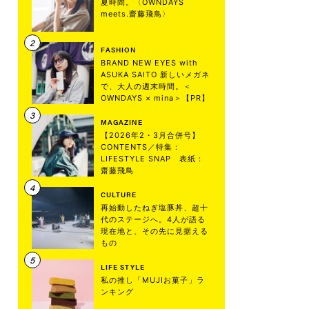
夏時間。〈OWNDAYS
meets.齋藤飛鳥〉
FASHION
BRAND NEW EYES with
ASUKA SAITO 新しいメガネ
で、大人の週末時間。＜
OWNDAYS × mina＞【PR】
MAGAZINE
【2026年2・3月合併号】
CONTENTS／特集：
LIFESTYLE SNAP 表紙：
齋藤飛鳥
CULTURE
再始動したねぎ塩豚丼、超十
代のステージへ。4人が語る
現在地と、その先に見据える
もの
LIFE STYLE
私の推し「MUJIお菓子」ラ
ンキング