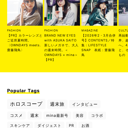
FASHION
FASHION
MAGAZINE
CULT
【PR】カラーレンズと
BRAND NEW EYES
【2026年2・3月合併
再始
ご近所夏時間。
with ASUKA SAITO
号】CONTENTS／特
丼、
〈OWNDAYS meets.
新しいメガネで、大人
集：LIFESTYLE
へ。
齋藤飛鳥〉
の週末時間。＜
SNAP 表紙：齋藤飛
と、
OWNDAYS × mina＞
鳥
もの
【PR】
Popular Tags
ホロスコープ
週末旅
インタビュー
コスメ
週末
mina最新号
美容
コラボ
スキンケア
ダイジェスト
PR
お酒