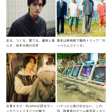
走る、つくる、愛でる。趣味と暮
週末は映画館で脳内トリップ『川
らす、岩本大樹の日常
っぺりムコリッタ』
古着オタク・Ryoheiが語るヴィ
ハマったら抜け出せない、この
ンテージミリタリーの魅力
沼。秋葉原のゲーム販売店＜スー