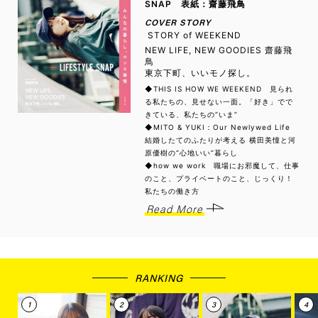
SNAP 表紙：齋藤飛鳥
COVER STORY
STORY of WEEKEND
NEW LIFE, NEW GOODIES 齋藤飛
鳥
東京下町、いいモノ探し。
◆THIS IS HOW WE WEEKEND 見られ
る私たちの、見せない一面。「好き」でで
きている、私たちの“いま”
◆MITO & YUKI：Our Newlywed Life
結婚したてのふたりが考える 横田美憧と河
原優樹の“心地いい”暮らし
◆how we work 職場にお邪魔して、仕事
のこと、プライベートのこと、じっくり！
私たちの働き方
Read More
RANKING