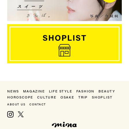
NEWS
MAGAZINE
LIFE STYLE
FASHION
BEAUTY
HOROSCOPE
CULTURE
OSAKE
TRIP
SHOPLIST
ABOUT US
CONTACT
Instagram
X, formerly Twitter
mina（ミーナ）