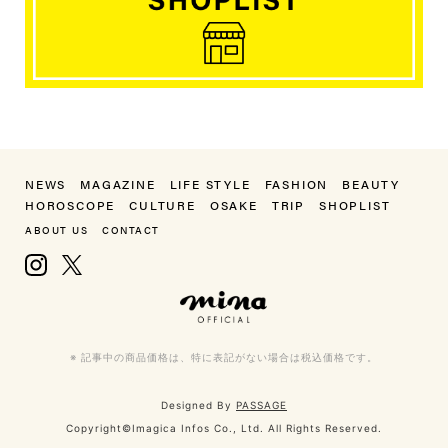
NEWS
MAGAZINE
LIFE STYLE
FASHION
BEAUTY
HOROSCOPE
CULTURE
OSAKE
TRIP
SHOPLIST
ABOUT US
CONTACT
Instagram
X, formerly Twitter
mina（ミーナ）
※ 記事中の商品価格は、特に表記がない場合は税込価格です。
Designed By
PASSAGE
Copyright©Imagica Infos Co., Ltd. All Rights Reserved.