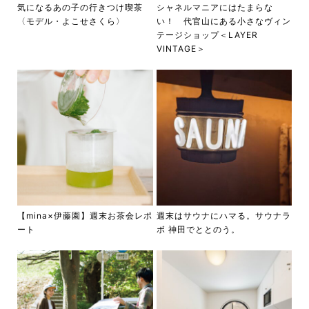
気になるあの子の行きつけ喫茶
シャネルマニアにはたまらな
〈モデル・よこせさくら〉
い！ 代官山にある小さなヴィン
テージショップ＜LAYER
VINTAGE＞
【mina×伊藤園】週末お茶会レポ
週末はサウナにハマる。サウナラ
ート
ボ 神田でととのう。