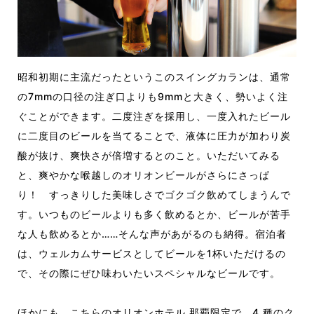
昭和初期に主流だったというこのスイングカランは、通常
の7mmの口径の注ぎ口よりも9mmと大きく、勢いよく注
ぐことができます。二度注ぎを採用し、一度入れたビール
に二度目のビールを当てることで、液体に圧力が加わり炭
酸が抜け、爽快さが倍増するとのこと。いただいてみる
と、爽やかな喉越しのオリオンビールがさらにさっぱ
り！ すっきりした美味しさでゴクゴク飲めてしまうんで
す。いつものビールよりも多く飲めるとか、ビールが苦手
な人も飲めるとか……そんな声があがるのも納得。宿泊者
は、ウェルカムサービスとしてビールを1杯いただけるの
で、その際にぜひ味わいたいスペシャルなビールです。
ほかにも、こちらのオリオンホテル 那覇限定で、4 種のク