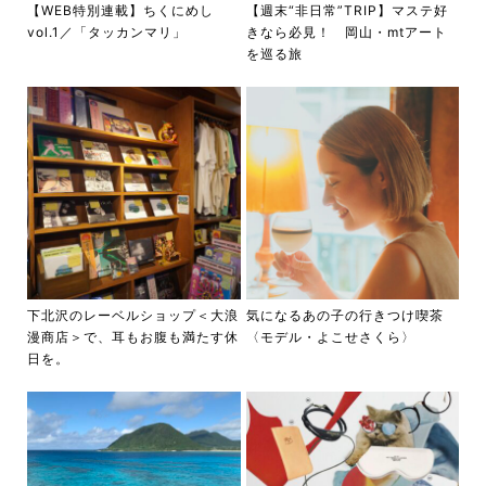
【WEB特別連載】ちくにめし
【週末“非日常”TRIP】マステ好
vol.1／「タッカンマリ」
きなら必見！ 岡山・mtアート
を巡る旅
下北沢のレーベルショップ＜大浪
気になるあの子の行きつけ喫茶
漫商店＞で、耳もお腹も満たす休
〈モデル・よこせさくら〉
日を。