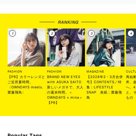
RANKING
FASHION
FASHION
MAGAZINE
CULT
【PR】カラーレンズと
BRAND NEW EYES
【2026年2・3月合併
再始
ご近所夏時間。
with ASUKA SAITO
号】CONTENTS／特
丼、
〈OWNDAYS meets.
新しいメガネで、大人
集：LIFESTYLE
へ。
齋藤飛鳥〉
の週末時間。＜
SNAP 表紙：齋藤飛
と、
OWNDAYS × mina＞
鳥
もの
【PR】
Popular Tags