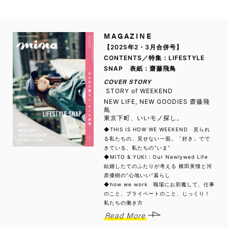
MAGAZINE
【2025年2・3月合併号】
CONTENTS／特集：LIFESTYLE
SNAP 表紙：齋藤飛鳥
COVER STORY
STORY of WEEKEND
NEW LIFE, NEW GOODIES 齋藤飛
鳥
東京下町、いいモノ探し。
◆THIS IS HOW WE WEEKEND 見られ
る私たちの、見せない一面。「好き」でで
きている、私たちの“いま”
◆MITO & YUKI：Our Newlywed Life
結婚したてのふたりが考える 横田美憧と河
原優樹の“心地いい”暮らし
◆how we work 職場にお邪魔して、仕事
のこと、プライベートのこと、じっくり！
私たちの働き方
Read More