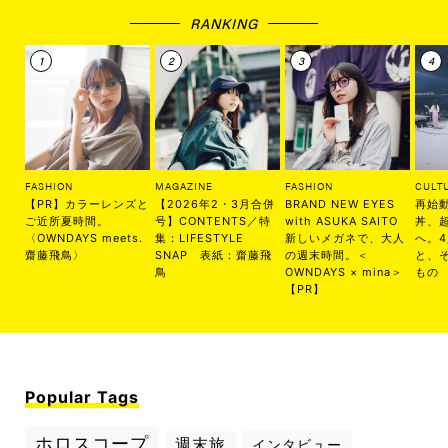
RANKING
FASHION
MAGAZINE
FASHION
CULT
【PR】カラーレンズと
【2026年2・3月合併
BRAND NEW EYES
再始
ご近所夏時間。
号】CONTENTS／特
with ASUKA SAITO
丼、
〈OWNDAYS meets.
集：LIFESTYLE
新しいメガネで、大人
へ。
齋藤飛鳥〉
SNAP 表紙：齋藤飛
の週末時間。＜
と、
鳥
OWNDAYS × mina＞
もの
【PR】
Popular Tags
ホロスコープ
週末旅
インタビュー