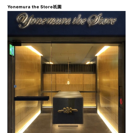
Yonemura the Store祇園