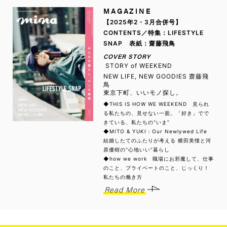
MAGAZINE
【2025年2・3月合併号】
CONTENTS／特集：LIFESTYLE
SNAP 表紙：齋藤飛鳥
COVER STORY
STORY of WEEKEND
NEW LIFE, NEW GOODIES 齋藤飛
鳥
東京下町、いいモノ探し。
◆THIS IS HOW WE WEEKEND 見られ
る私たちの、見せない一面。「好き」でで
きている、私たちの“いま”
◆MITO & YUKI：Our Newlywed Life
結婚したてのふたりが考える 横田美憧と河
原優樹の“心地いい”暮らし
◆how we work 職場にお邪魔して、仕事
のこと、プライベートのこと、じっくり！
私たちの働き方
Read More