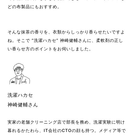
どの布製品にもおすすめ。
そんな抹茶の香り
を
、
衣類から
しっかり香らせたいですよ
ね。
そこで “洗濯ハカセ” 神崎健輔さんに、柔軟剤の正し
い香らせ方のポイントをお伺いしました。
洗濯ハカセ
神崎健輔さん
実家の老舗クリーニング店で部長を務め、洗濯実験に明け
暮れるかたわら、
IT
会社の
CTO
の顔も持つ。メディア等で