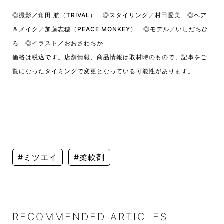
◎撮影／角田 航（TRIVAL） ◎スタイリング／村田愛美 ◎ヘア
＆メイク／加藤志穂（PEACE MONKEY） ◎モデル／いしだちひ
ろ ◎イラスト／おおさわちか
価格は税込です。店舗情報、商品情報は取材時のもので、記事をご
覧になったタイミングで変更となっている可能性があります。
#ミツエイ
#柔軟剤
RECOMMENDED ARTICLES