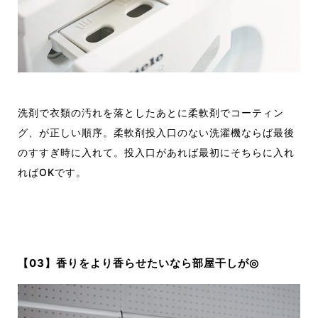
洗剤で衣類の汚れを落としたあとに柔軟剤でコーティン
グ、が正しい順序。柔軟剤投入口のない洗濯機ならば最後
のすすぎ時に入れて。投入口があれば最初にそちらに入れ
れば
OK
です
。
【0
3
】
香りを
より香らせたいなら部屋干しが
◎