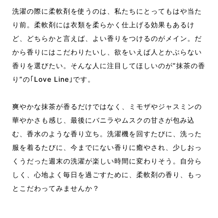
洗濯の際に柔軟剤を使うのは、私たちにとってもはや当た
り前。柔軟剤には衣類を柔らかく仕上げる効果もあるけ
ど、どちらかと言えば、よい香りをつけるのがメイン。だ
から香りにはこだわりたいし、欲をいえば人とかぶらない
香りを選びたい。そんな人に注目してほしいのが”抹茶の香
り”
の
｢
Love Line
｣です。
爽やかな抹茶が香るだけではなく、ミモザやジャスミンの
華やかさも感じ、最後にバニラやムスクの甘さが包み込
む、香水のような香り立ち。洗濯機を回すたびに、洗った
服を着るたびに、今までにない香りに癒やされ、少しおっ
くうだった週末の洗濯が楽しい時間に変わりそう。自分ら
しく、心地よく毎日を過ごすために、柔軟剤の香り、もっ
とこだわってみませんか？