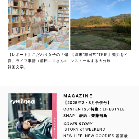
【レポート】こだわり女子の「偏
【週末“非日常”TRIP】知力をイ
愛」ライフ事情（前田エマさん×
ンストールする大分旅
韓国文学）
MAGAZINE
【2025年2・3月合併号】
CONTENTS／特集：LIFESTYLE
SNAP 表紙：齋藤飛鳥
COVER STORY
STORY of WEEKEND
NEW LIFE, NEW GOODIES 齋藤飛