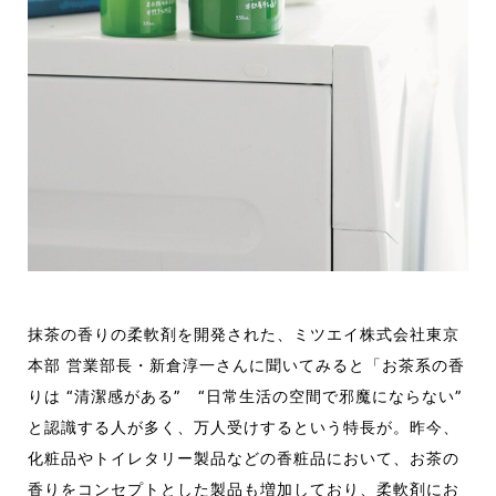
抹茶の香りの柔軟剤を開発された、ミツエイ株式会社東京
本部
営業部長・新倉淳一さんに聞いてみると「
お茶系の香
りは
“
清潔感がある
” “
日常生活の空間で邪魔にならない
”
と認識する人が多く、万人受けするという特
長
が。昨今、
化粧品やトイレタリー製品などの香粧品において、お茶の
香りをコンセプトとした製品も増加しており、柔軟剤にお