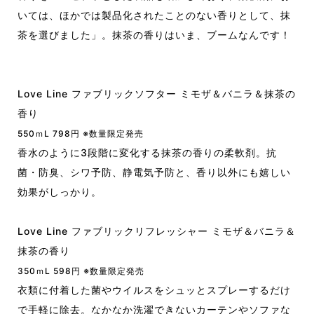
いては、ほかでは製品化されたことのない香りとして、抹
茶を選びました
」。抹茶の香りはいま、ブーム
な
ん
です！
Love Line ファブリックソフター ミモザ＆バニラ＆抹茶の
香り
550ｍL 798円 ※数量限定発売
香水のように3段階に変化する抹茶の香りの柔軟剤。抗
菌・防臭、シワ予防、静電気予防と、香り以外にも嬉しい
効果がしっかり。
Love Line
ファブリックリフレッシャー
ミモザ＆バニラ＆
抹茶の香り
350ｍL 598円 ※数量限定発売
衣類に付着した菌やウイルスをシュッとスプレーするだけ
で手軽に除去。なかなか洗濯できないカーテンやソファな