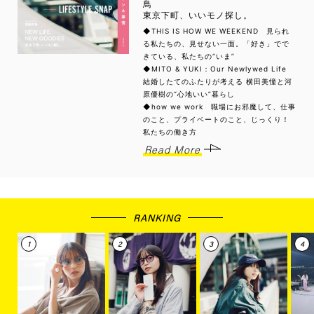
鳥
東京下町、いいモノ探し。
◆THIS IS HOW WE WEEKEND 見られ
る私たちの、見せない一面。「好き」でで
きている、私たちの“いま”
◆MITO & YUKI：Our Newlywed Life
結婚したてのふたりが考える 横田美憧と河
原優樹の“心地いい”暮らし
◆how we work 職場にお邪魔して、仕事
のこと、プライベートのこと、じっくり！
私たちの働き方
Read More
RANKING