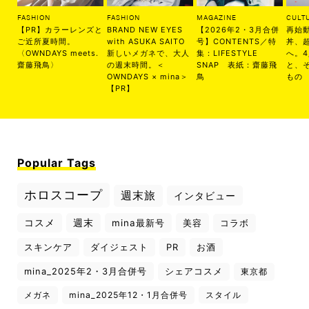
FASHION
FASHION
MAGAZINE
CULT
【PR】カラーレンズと
BRAND NEW EYES
【2026年2・3月合併
再始
ご近所夏時間。
with ASUKA SAITO
号】CONTENTS／特
丼、
〈OWNDAYS meets.
新しいメガネで、大人
集：LIFESTYLE
へ。
齋藤飛鳥〉
の週末時間。＜
SNAP 表紙：齋藤飛
と、
OWNDAYS × mina＞
鳥
もの
【PR】
Popular Tags
ホロスコープ
週末旅
インタビュー
コスメ
週末
mina最新号
美容
コラボ
スキンケア
ダイジェスト
PR
お酒
mina_2025年2・3月合併号
シェアコスメ
東京都
メガネ
mina_2025年12・1月合併号
スタイル