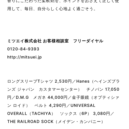
香りにこだわった柔軟剤を、ポイントをおさえて正しく使
用
して
、
毎日、自分らしく
心地よ
く過ごそう。
ミツエイ株式会社 お客様相談室 フリーダイヤル
0120-84-9393
http://mitsuei.jp
ロングスリーブ
T
シャツ
2,530
円／
Hanes
（ヘインズブラ
ンズ
ジャパン カスタマーセンター） チノパン
17,050
円／
D.
M.G
メガネ
44,000
円／金子眼鏡（オプティシァ
ン
ロイド） ベルト
4,290
円／
UNIVERSAL
OVERALL
（
TACHIYA
） ソックス（
6P
）
3,080
円／
THE RAILROAD SOCK
（メイデン・カンパニー）