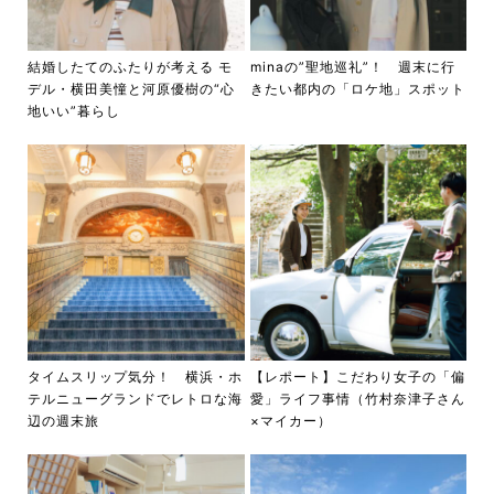
結婚したてのふたりが考える モ
minaの”聖地巡礼”！ 週末に行
デル・横田美憧と河原優樹の“心
きたい都内の「ロケ地」スポット
地いい”暮らし
タイムスリップ気分！ 横浜・ホ
【レポート】こだわり女子の「偏
テルニューグランドでレトロな海
愛」ライフ事情（竹村奈津子さん
辺の週末旅
×マイカー）