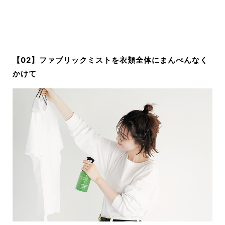
【0
2
】
ファブリックミストを
衣類全体にまんべんなく
かけて