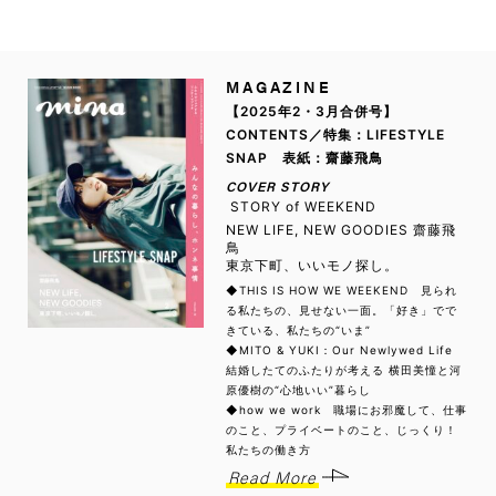
MAGAZINE
【2025年2・3月合併号】
CONTENTS／特集：LIFESTYLE
SNAP 表紙：齋藤飛鳥
COVER STORY
STORY of WEEKEND
NEW LIFE, NEW GOODIES 齋藤飛
鳥
東京下町、いいモノ探し。
◆THIS IS HOW WE WEEKEND 見られ
る私たちの、見せない一面。「好き」でで
きている、私たちの“いま”
◆MITO & YUKI：Our Newlywed Life
結婚したてのふたりが考える 横田美憧と河
原優樹の“心地いい”暮らし
◆how we work 職場にお邪魔して、仕事
のこと、プライベートのこと、じっくり！
私たちの働き方
Read More