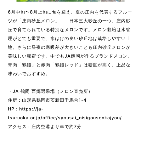
6月中旬〜8月上旬に旬を迎え、夏の庄内を代表するフルー
ツが「庄内砂丘メロン」！ 日本三大砂丘の一つ、庄内砂
丘で育てられている特別なメロンです。メロン栽培は水管
理がとても重要で、水はけの良い砂丘地は栽培しやすい土
地。さらに昼夜の寒暖差が大きいことも庄内砂丘メロンが
美味しい秘密です。中でもJA鶴岡が作るブランドメロン、
青肉「鶴姫」と赤肉「鶴姫レッド」は糖度が高く、上品な
味わいでおすすめ。
・JA 鶴岡 西郷選果場（メロン直売所）
住所：山形県鶴岡市茨新田千馬合1-4
HP：
https://ja-
tsuruoka.or.jp/office/syousai_nisigousenkajyou/
アクセス：庄内空港より車で約7分