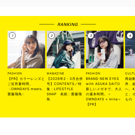
RANKING
FASHION
MAGAZINE
FASHION
CULT
【PR】カラーレンズと
【2026年2・3月合併
BRAND NEW EYES
再始
ご近所夏時間。
号】CONTENTS／特
with ASUKA SAITO
丼、
〈OWNDAYS meets.
集：LIFESTYLE
新しいメガネで、大人
へ。
齋藤飛鳥〉
SNAP 表紙：齋藤飛
の週末時間。＜
と、
鳥
OWNDAYS × mina＞
もの
【PR】