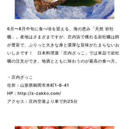
6月〜8月中旬に食べ頃を迎える、海の恵み「天然 岩牡
蠣」。産地はさまざまですが、庄内浜で獲れる岩牡蠣は餌
が豊富で、ぷりっと大きな身と濃厚な旨味がたまらないお
いしさです！ 日本料理屋「庄内ざっこ」では単品で岩牡
蠣の注文ができ、地酒とともに味わうのが最高の食べ方。
・庄内ざっこ
住所：山形県鶴岡市本町1-8-41
HP：
http://s-zakko.com/
アクセス：庄内空港より車で約25分