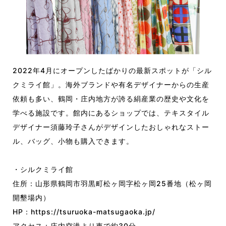
2022年4月にオープンしたばかりの最新スポットが「シル
クミライ館」。海外ブランドや有名デザイナーからの生産
依頼も多い、鶴岡・庄内地方が誇る絹産業の歴史や文化を
学べる施設です。館内にあるショップでは、テキスタイル
デザイナー須藤玲子さんがデザインしたおしゃれなストー
ル、バッグ、小物も購入できます。
・シルクミライ館
住所：山形県鶴岡市羽黒町松ヶ岡字松ヶ岡25番地（松ヶ岡
開墾場内）
HP：
https://tsuruoka-matsugaoka.jp/
アクセス：庄内空港より車で約30分