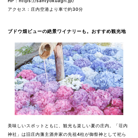
HP：
https://santyokuagri.jp/
アクセス：庄内空港より車で約30分
ブドウ畑ビューの絶景ワイナリーも。おすすめ観光地
美味しいスポットともに、観光も楽しい夏の庄内。「荘内
神社」は旧庄内藩主酒井家の先祖4柱が御祭神として祀ら