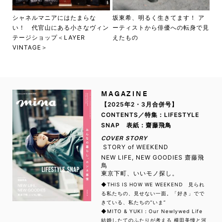
シャネルマニアにはたまらな
坂東希、明るく生きてます！ ア
い！ 代官山にある小さなヴィン
ーティストから俳優への転身で見
テージショップ＜LAYER
えたもの
VINTAGE＞
MAGAZINE
【2025年2・3月合併号】
CONTENTS／特集：LIFESTYLE
SNAP 表紙：齋藤飛鳥
COVER STORY
STORY of WEEKEND
NEW LIFE, NEW GOODIES 齋藤飛
鳥
東京下町、いいモノ探し。
◆THIS IS HOW WE WEEKEND 見られ
る私たちの、見せない一面。「好き」でで
きている、私たちの“いま”
◆MITO & YUKI：Our Newlywed Life
結婚したてのふたりが考える 横田美憧と河