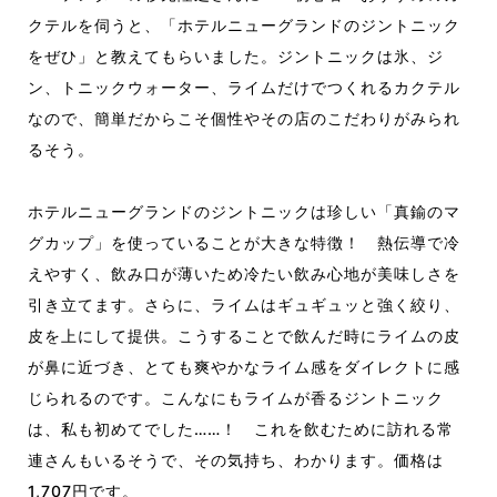
クテルを伺うと、「ホテルニューグランドのジントニック
をぜひ」と教えてもらいました。ジントニックは氷、ジ
ン、トニックウォーター、ライムだけでつくれるカクテル
なので、簡単だからこそ個性やその店のこだわりがみられ
るそう。
ホテルニューグランドのジントニックは珍しい「真鍮のマ
グカップ」を使っていることが大きな特徴！ 熱伝導で冷
えやすく、飲み口が薄いため冷たい飲み心地が美味しさを
引き立てます。さらに、ライムはギュギュッと強く絞り、
皮を上にして提供。こうすることで飲んだ時にライムの皮
が鼻に近づき、とても爽やかなライム感をダイレクトに感
じられるのです。こんなにもライムが香るジントニック
は、私も初めてでした……！ これを飲むために訪れる常
連さんもいるそうで、その気持ち、わかります。価格は
1,707円です。