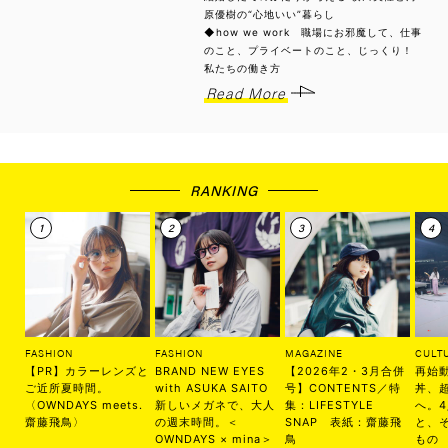
原優樹の“心地いい”暮らし
◆how we work 職場にお邪魔して、仕事
のこと、プライベートのこと、じっくり！
私たちの働き方
Read More
RANKING
FASHION
FASHION
MAGAZINE
CULT
【PR】カラーレンズと
BRAND NEW EYES
【2026年2・3月合併
再始
ご近所夏時間。
with ASUKA SAITO
号】CONTENTS／特
丼、
〈OWNDAYS meets.
新しいメガネで、大人
集：LIFESTYLE
へ。
齋藤飛鳥〉
の週末時間。＜
SNAP 表紙：齋藤飛
と、
OWNDAYS × mina＞
鳥
もの