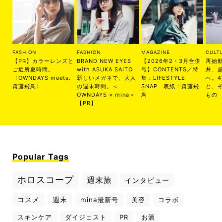
FASHION
FASHION
MAGAZINE
CULT
【PR】カラーレンズと
BRAND NEW EYES
【2026年2・3月合併
再始
ご近所夏時間。
with ASUKA SAITO
号】CONTENTS／特
丼、
〈OWNDAYS meets.
新しいメガネで、大人
集：LIFESTYLE
へ。
齋藤飛鳥〉
の週末時間。＜
SNAP 表紙：齋藤飛
と、
OWNDAYS × mina＞
鳥
もの
【PR】
Popular Tags
ホロスコープ
週末旅
インタビュー
コスメ
週末
mina最新号
美容
コラボ
スキンケア
ダイジェスト
PR
お酒