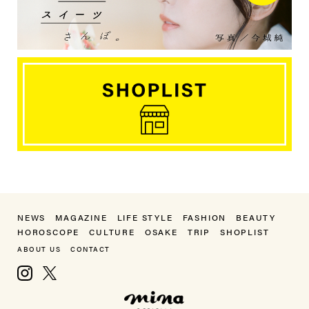
NEWS
MAGAZINE
LIFE STYLE
FASHION
BEAUTY
HOROSCOPE
CULTURE
OSAKE
TRIP
SHOPLIST
ABOUT US
CONTACT
Instagram
X, formerly Twitter
mina（ミーナ）