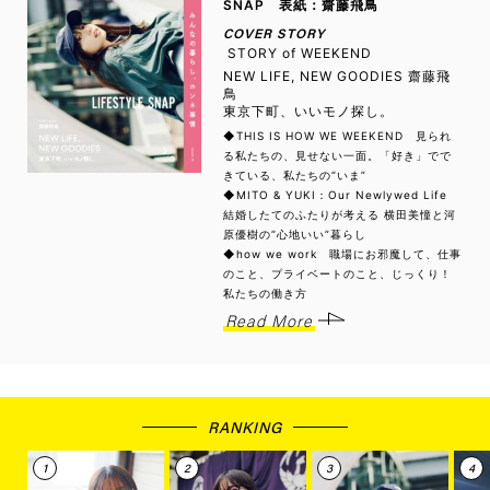
SNAP 表紙：齋藤飛鳥
COVER STORY
STORY of WEEKEND
NEW LIFE, NEW GOODIES 齋藤飛
鳥
東京下町、いいモノ探し。
◆THIS IS HOW WE WEEKEND 見られ
る私たちの、見せない一面。「好き」でで
きている、私たちの“いま”
◆MITO & YUKI：Our Newlywed Life
結婚したてのふたりが考える 横田美憧と河
原優樹の“心地いい”暮らし
◆how we work 職場にお邪魔して、仕事
のこと、プライベートのこと、じっくり！
私たちの働き方
Read More
RANKING