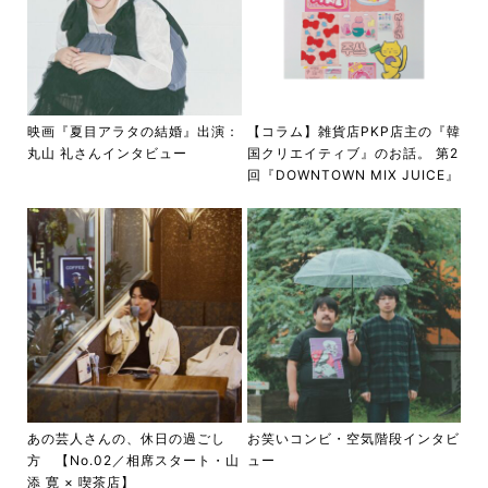
映画『夏目アラタの結婚』出演：
【コラム】雑貨店PKP店主の『韓
丸山 礼さんインタビュー
国クリエイティブ』のお話。 第2
回『DOWNTOWN MIX JUICE』
あの芸人さんの、休日の過ごし
お笑いコンビ・空気階段インタビ
方 【No.02／相席スタート・山
ュー
添 寛 × 喫茶店】