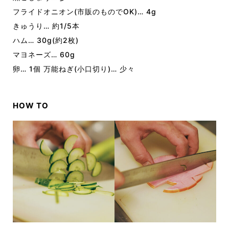
フライドオニオン(市販のものでOK)… 4g
きゅうり… 約1/5本
ハム… 30g(約2枚)
マヨネーズ… 60g
卵… 1個 万能ねぎ(小口切り)… 少々
HOW TO