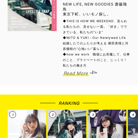
NEW LIFE, NEW GOODIES 齋藤飛
鳥
東京下町、いいモノ探し。
◆THIS IS HOW WE WEEKEND 見られ
る私たちの、見せない一面。「好き」でで
きている、私たちの“いま”
◆MITO & YUKI：Our Newlywed Life
結婚したてのふたりが考える 横田美憧と河
原優樹の“心地いい”暮らし
◆how we work 職場にお邪魔して、仕事
のこと、プライベートのこと、じっくり！
私たちの働き方
Read More
RANKING