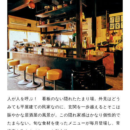
人が人を呼ぶ！ 看板のない隠れたたまり場。外見はどう
みても平屋建ての民家なのに、玄関を一歩越えるとそこは
賑やかな居酒屋の風景が。この隠れ家感はかなり個性的で
たまらない。旬な食材を使ったメニューが毎月登場し、常