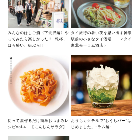
みんなのはしご酒〈下北沢編〉や
タイ旅行の暑い夜を思い出す神泉
ってみたら楽しかった!! 乾杯、
駅前の小さなタイ酒場 ＜タイ
ほろ酔い、街ぶら!!
東北モーラム酒店＞
おうちカクテルで“おうちバー”は
切って混ぜるだけ簡単おつまみレ
じめました。-ラム編-
シピvol.4 【にんじんサラダ】