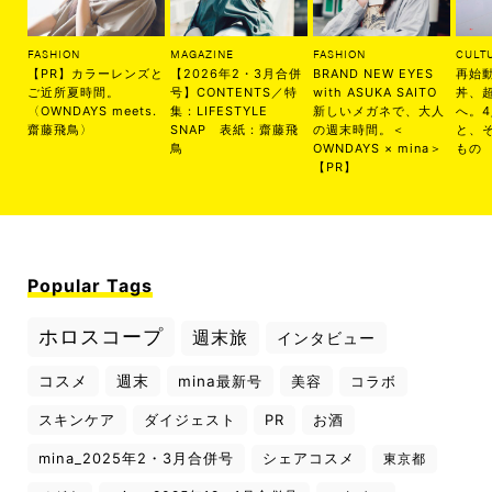
FASHION
MAGAZINE
FASHION
CULT
【PR】カラーレンズと
【2026年2・3月合併
BRAND NEW EYES
再始
ご近所夏時間。
号】CONTENTS／特
with ASUKA SAITO
丼、
〈OWNDAYS meets.
集：LIFESTYLE
新しいメガネで、大人
へ。
齋藤飛鳥〉
SNAP 表紙：齋藤飛
の週末時間。＜
と、
鳥
OWNDAYS × mina＞
もの
【PR】
Popular Tags
ホロスコープ
週末旅
インタビュー
コスメ
週末
mina最新号
美容
コラボ
スキンケア
ダイジェスト
PR
お酒
mina_2025年2・3月合併号
シェアコスメ
東京都