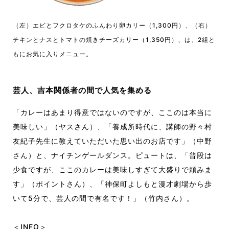
（左）エビとフクロタケのふんわり卵カリー（1,300円）、（右）
チキンとナスとトマトの焼きチーズカリー（1,350円）、は、2組と
もにお気に入りメニュー。
芸人、吉本関係者の間で人気を集める
「カレーはあまり得意ではないのですが、ここのは本当に
美味しい」（ヤスさん）、「養成所時代に、講師の野々村
友紀子先生に教えていただいた思い出のお店です」（中野
さん）と、ナイチンゲールダンス。ピュートは、「普段は
少食ですが、ここのカレーは美味しすぎて大盛りで頼みま
す」（ポイントさん）、「神保町よしもと漫才劇場から歩
いて5分で、芸人の間で有名です
！
」（竹内さん）。
＜INFO＞