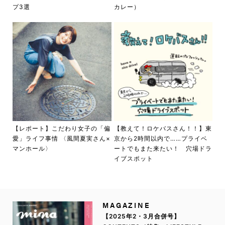
プ3選
カレー）
【レポート】こだわり女子の「偏
【教えて！ロケバスさん！！】東
愛」ライフ事情 〈風間夏実さん×
京から2時間以内で……プライベ
マンホール〉
ートでもまた来たい！ 穴場ドラ
イブスポット
MAGAZINE
【2025年2・3月合併号】