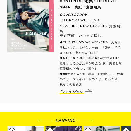
CONTENTS／特集：LIFESTYLE
SNAP 表紙：齋藤飛鳥
COVER STORY
STORY of WEEKEND
NEW LIFE, NEW GOODIES 齋藤飛
鳥
東京下町、いいモノ探し。
◆THIS IS HOW WE WEEKEND 見られ
る私たちの、見せない一面。「好き」でで
きている、私たちの“いま”
◆MITO & YUKI：Our Newlywed Life
結婚したてのふたりが考える 横田美憧と河
原優樹の“心地いい”暮らし
◆how we work 職場にお邪魔して、仕事
のこと、プライベートのこと、じっくり！
私たちの働き方
Read More
RANKING