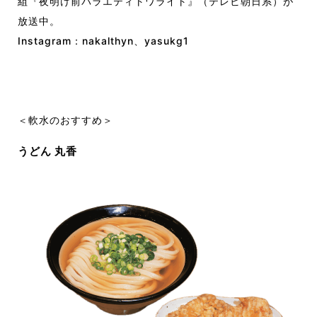
組『夜明け前バラエティトワライト』（テレビ朝日系）が
放送中。
Instagram：
nakalthyn
、
yasukg1
＜軟水のおすすめ＞
うどん 丸香