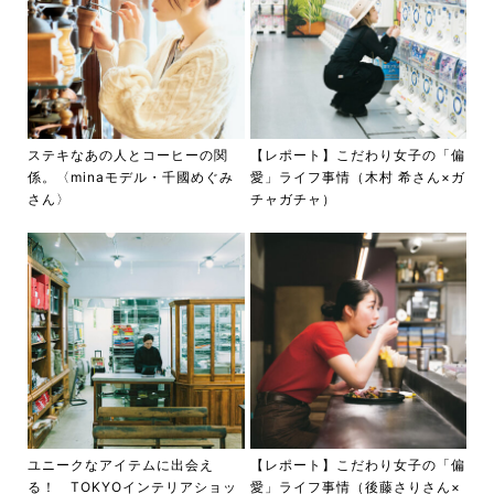
ステキなあの人とコーヒーの関
【レポート】こだわり女子の「偏
係。〈minaモデル・千國めぐみ
愛」ライフ事情（木村 希さん×ガ
さん〉
チャガチャ）
ユニークなアイテムに出会え
【レポート】こだわり女子の「偏
る！ TOKYOインテリアショッ
愛」ライフ事情（後藤さりさん×