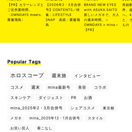
【PR】カラーレンズと
【2026年2・3月合併
BRAND NEW EYES
再始
ご近所夏時間。
号】CONTENTS／特
with ASUKA SAITO
丼、
〈OWNDAYS meets.
集：LIFESTYLE
新しいメガネで、大人
へ。
齋藤飛鳥〉
SNAP 表紙：齋藤飛
の週末時間。＜
と、
鳥
OWNDAYS × mina＞
もの
【PR】
Popular Tags
ホロスコープ
週末旅
インタビュー
コスメ
週末
mina最新号
美容
コラボ
スキンケア
ダイジェスト
PR
お酒
mina_2025年2・3月合併号
シェアコスメ
東京都
メガネ
mina_2025年12・1月合併号
スタイル
お笑い芸人
着こなし