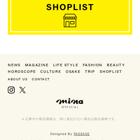
NEWS
MAGAZINE
LIFE STYLE
FASHION
BEAUTY
HOROSCOPE
CULTURE
OSAKE
TRIP
SHOPLIST
ABOUT US
CONTACT
Instagram
X, formerly Twitter
mina（ミーナ）
※ 記事中の商品価格は、特に表記がない場合は税込価格です。
Designed By
PASSAGE