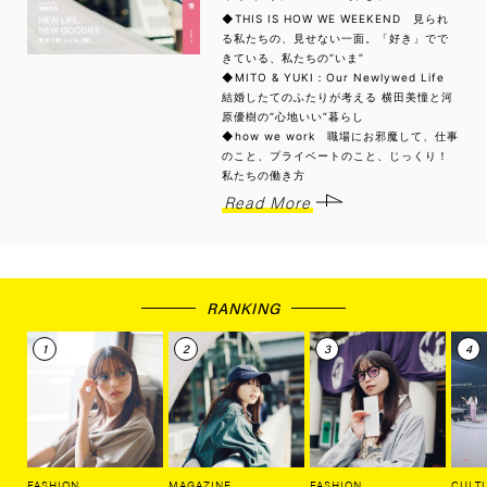
◆THIS IS HOW WE WEEKEND 見られ
る私たちの、見せない一面。「好き」でで
きている、私たちの“いま”
◆MITO & YUKI：Our Newlywed Life
結婚したてのふたりが考える 横田美憧と河
原優樹の“心地いい”暮らし
◆how we work 職場にお邪魔して、仕事
のこと、プライベートのこと、じっくり！
私たちの働き方
Read More
RANKING
FASHION
MAGAZINE
FASHION
CULT