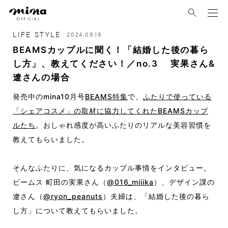
mina
LIFE STYLE
2024.09.19
BEAMSカップルに聞く！「結婚した後の暮ら
し方」、教えてください！／no.3 実果さん&
遼さんの場合
発売中のmina10月号
BEAMS特集
で、
ふたりで使っている
「シェアコスメ」の取材に協力してくれたBEAMSカップ
ルたち
。おしゃれ感度が高いふたりのリアルな美容習慣を
教えてもらいました。
そんなふたりに、気になるカップル事情をインタビュー。
ビームス 町田の実果さん（
@
016_miiika
）、デザイン課の
遼さん（
@ryon_peanuts
）夫婦は、「結婚した後の暮ら
し方」について教えてもらいました。