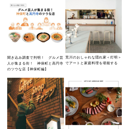
荒川のおしゃれな隠れ家＜灯明＞
聞き込み調査で判明！ グルメ芸
でアートと家庭料理を堪能する
人が集まる街！ 神保町と高円寺
のツウな店【神保町編】