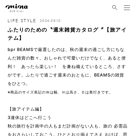
mina
LIFE STYLE
2024.09.10
ふたりのための〝週末雑貨カタログ〞【旅アイ
テム】
bpr BEAMSで厳選したのは、秋の週末の過ごし方にちな
んだ雑貨の数々。おしゃれで可愛いだけでなく、あると便
利！ あったら楽しい！ を兼ね備えているところ、さす
がです。ふたりで過ごす週末のおともに、BEAMSの雑貨
をひとつ。
※商品のサイズ表記のＷは幅、Ｈは高さ、Ｄは奥行きです。
【旅アイテム編】
3連休はどこへ行こう
秋の旅行を計画中の人もまだ計画がない人も、旅の 必需品
をおさらいしておこう。ひととおり揃えてさえ おけば、思