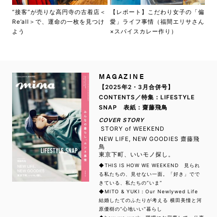
“接客”が売りな高円寺の古着店＜
【レポート】こだわり女子の「偏
Re’all＞で、運命の一枚を見つけ
愛」ライフ事情（福間エリサさん
よう
×スパイスカレー作り）
MAGAZINE
【2025年2・3月合併号】
CONTENTS／特集：LIFESTYLE
SNAP 表紙：齋藤飛鳥
COVER STORY
STORY of WEEKEND
NEW LIFE, NEW GOODIES 齋藤飛
鳥
東京下町、いいモノ探し。
◆THIS IS HOW WE WEEKEND 見られ
る私たちの、見せない一面。「好き」でで
きている、私たちの“いま”
◆MITO & YUKI：Our Newlywed Life
結婚したてのふたりが考える 横田美憧と河
原優樹の“心地いい”暮らし