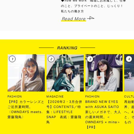
◆how we work 職場にお邪魔して、仕事
のこと、プライベートのこと、じっくり！
私たちの働き方
Read More
RANKING
FASHION
MAGAZINE
FASHION
CULT
【PR】カラーレンズと
【2026年2・3月合併
BRAND NEW EYES
再始
ご近所夏時間。
号】CONTENTS／特
with ASUKA SAITO
丼、
〈OWNDAYS meets.
集：LIFESTYLE
新しいメガネで、大人
へ。
齋藤飛鳥〉
SNAP 表紙：齋藤飛
の週末時間。＜
と、
鳥
OWNDAYS × mina＞
もの
【PR】