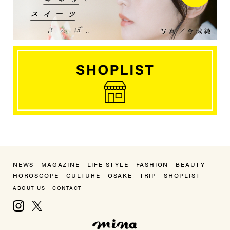
NEWS
MAGAZINE
LIFE STYLE
FASHION
BEAUTY
HOROSCOPE
CULTURE
OSAKE
TRIP
SHOPLIST
ABOUT US
CONTACT
Instagram
X, formerly Twitter
mina（ミーナ）