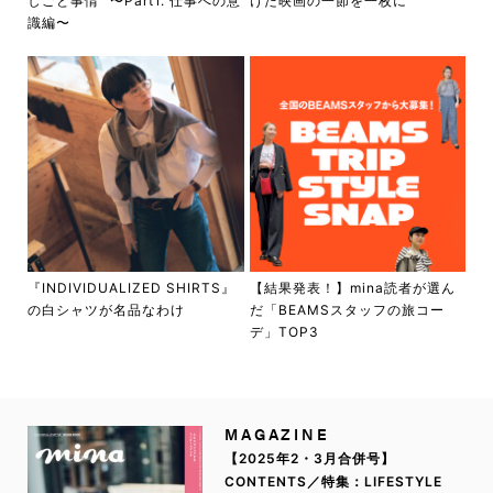
しごと事情” 〜Part1. 仕事への意
けた映画の一節を一枚に
識編〜
『INDIVIDUALIZED SHIRTS』
【結果発表！】mina読者が選ん
の白シャツが名品なわけ
だ「BEAMSスタッフの旅コー
デ」TOP3
MAGAZINE
【2025年2・3月合併号】
CONTENTS／特集：LIFESTYLE