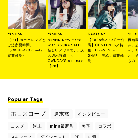
FASHION
FASHION
MAGAZINE
CULT
【PR】カラーレンズと
BRAND NEW EYES
【2026年2・3月合併
再始
ご近所夏時間。
with ASUKA SAITO
号】CONTENTS／特
丼、
〈OWNDAYS meets.
新しいメガネで、大人
集：LIFESTYLE
へ。
齋藤飛鳥〉
の週末時間。＜
SNAP 表紙：齋藤飛
と、
OWNDAYS × mina＞
鳥
もの
【PR】
Popular Tags
ホロスコープ
週末旅
インタビュー
コスメ
週末
mina最新号
美容
コラボ
スキンケア
ダイジェスト
PR
お酒