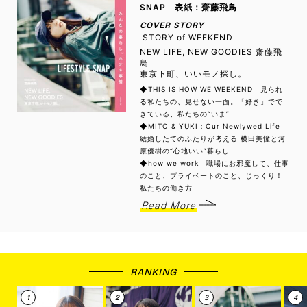
SNAP 表紙：齋藤飛鳥
COVER STORY
STORY of WEEKEND
NEW LIFE, NEW GOODIES 齋藤飛
鳥
東京下町、いいモノ探し。
◆THIS IS HOW WE WEEKEND 見られ
る私たちの、見せない一面。「好き」でで
きている、私たちの“いま”
◆MITO & YUKI：Our Newlywed Life
結婚したてのふたりが考える 横田美憧と河
原優樹の“心地いい”暮らし
◆how we work 職場にお邪魔して、仕事
のこと、プライベートのこと、じっくり！
私たちの働き方
Read More
RANKING