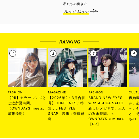
私たちの働き方
Read More
RANKING
FASHION
MAGAZINE
FASHION
CULT
【PR】カラーレンズと
【2026年2・3月合併
BRAND NEW EYES
再始
ご近所夏時間。
号】CONTENTS／特
with ASUKA SAITO
丼、
〈OWNDAYS meets.
集：LIFESTYLE
新しいメガネで、大人
へ。
齋藤飛鳥〉
SNAP 表紙：齋藤飛
の週末時間。＜
と、
鳥
OWNDAYS × mina＞
もの
【PR】