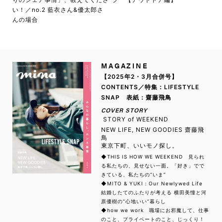
い！／no.2 藍衣さん&優太郎さ
んの場合
MAGAZINE
【2025年2・3月合併号】
CONTENTS／特集：LIFESTYLE
SNAP 表紙：齋藤飛鳥
COVER STORY
STORY of WEEKEND
NEW LIFE, NEW GOODIES 齋藤飛
鳥
東京下町、いいモノ探し。
◆THIS IS HOW WE WEEKEND 見られ
る私たちの、見せない一面。「好き」でで
きている、私たちの“いま”
◆MITO & YUKI：Our Newlywed Life
結婚したてのふたりが考える 横田美憧と河
原優樹の“心地いい”暮らし
◆how we work 職場にお邪魔して、仕事
のこと、プライベートのこと、じっくり！