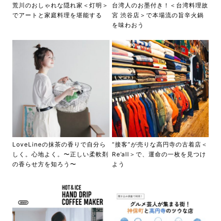
荒川のおしゃれな隠れ家＜灯明＞
台湾人のお墨付き！＜台湾料理故
でアートと家庭料理を堪能する
宮 渋谷店＞で本場流の旨辛火鍋
を味わおう
LoveLineの抹茶の香りで自分ら
“接客”が売りな高円寺の古着店＜
しく。心地よく。〜正しい柔軟剤
Re’all＞で、運命の一枚を見つけ
の香らせ方を知ろう〜
よう