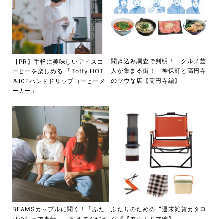
聞き込み調査で判明！ グルメ芸
【PR】手軽に美味しいアイスコ
人が集まる街！ 神保町と高円寺
ーヒーを楽しめる 「Toffy HOT
のツウな店【高円寺編】
＆ICEハンドドリップコーヒーメ
ーカー」
BEAMSカップルに聞く！「ふた
ふたりのための〝週末雑貨カタロ
りのシェア事情」、教えてくださ
グ〞【アウトドア編】