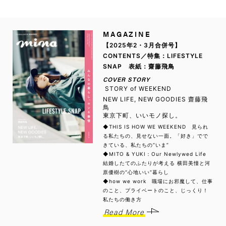
MAGAZINE
【2025年2・3月合併号】
CONTENTS／特集：LIFESTYLE
SNAP 表紙：齋藤飛鳥
COVER STORY
STORY of WEEKEND
NEW LIFE, NEW GOODIES 齋藤飛
鳥
東京下町、いいモノ探し。
◆THIS IS HOW WE WEEKEND 見られ
る私たちの、見せない一面。「好き」でで
きている、私たちの“いま”
◆MITO & YUKI：Our Newlywed Life
結婚したてのふたりが考える 横田美憧と河
原優樹の“心地いい”暮らし
◆how we work 職場にお邪魔して、仕事
のこと、プライベートのこと、じっくり！
私たちの働き方
Read More