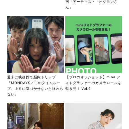
回「アーティスト・オシヨンさ
ん」
週末は映画館で脳内トリップ
【プロのオフショット】mina フ
『MONDAYS／このタイムルー
ォトグラファーのカメラロールを
プ、上司に気づかせないと終わら
覗き⾒！ Vol.2
ない』