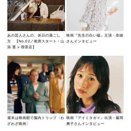
あの芸人さんの、休日の過ごし
映画『先生の白い嘘』主演・奈緒
方 【No.02／相席スタート・山
さんインタビュー
添 寛 × 喫茶店】
週末は映画館で脳内トリップ〈わ
映画『アイミタガイ』出演：藤間
ざわざ映画〉
爽子さんインタビュー