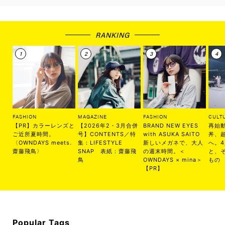
RANKING
FASHION
MAGAZINE
FASHION
CULT
【PR】カラーレンズと
【2026年2・3月合併
BRAND NEW EYES
再始
ご近所夏時間。
号】CONTENTS／特
with ASUKA SAITO
丼、
〈OWNDAYS meets.
集：LIFESTYLE
新しいメガネで、大人
へ。
齋藤飛鳥〉
SNAP 表紙：齋藤飛
の週末時間。＜
と、
鳥
OWNDAYS × mina＞
もの
【PR】
Popular Tags