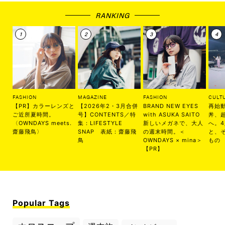
RANKING
FASHION
MAGAZINE
FASHION
CULT
【PR】カラーレンズと
【2026年2・3月合併
BRAND NEW EYES
再始
ご近所夏時間。
号】CONTENTS／特
with ASUKA SAITO
丼、
〈OWNDAYS meets.
集：LIFESTYLE
新しいメガネで、大人
へ。
齋藤飛鳥〉
SNAP 表紙：齋藤飛
の週末時間。＜
と、
鳥
OWNDAYS × mina＞
もの
【PR】
Popular Tags