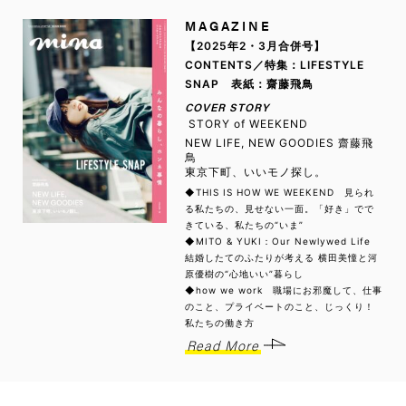
MAGAZINE
【2025年2・3月合併号】
CONTENTS／特集：LIFESTYLE
SNAP 表紙：齋藤飛鳥
COVER STORY
STORY of WEEKEND
NEW LIFE, NEW GOODIES 齋藤飛
鳥
東京下町、いいモノ探し。
◆THIS IS HOW WE WEEKEND 見られ
る私たちの、見せない一面。「好き」でで
きている、私たちの“いま”
◆MITO & YUKI：Our Newlywed Life
結婚したてのふたりが考える 横田美憧と河
原優樹の“心地いい”暮らし
◆how we work 職場にお邪魔して、仕事
のこと、プライベートのこと、じっくり！
私たちの働き方
Read More