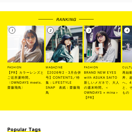
RANKING
FASHION
MAGAZINE
FASHION
CULT
【PR】カラーレンズと
【2026年2・3月合併
BRAND NEW EYES
再始
ご近所夏時間。
号】CONTENTS／特
with ASUKA SAITO
丼、
〈OWNDAYS meets.
集：LIFESTYLE
新しいメガネで、大人
へ。
齋藤飛鳥〉
SNAP 表紙：齋藤飛
の週末時間。＜
と、
鳥
OWNDAYS × mina＞
もの
【PR】
Popular Tags