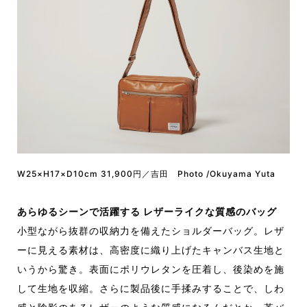
W25×H17×D10cm 31,900円／吉田 Photo /Okuyama Yuta
あらゆるシーンで活躍する レザーライクな質感のバッグ
小型ながら抜群の収納力を備えたショルダーバッグ。レザ
ーに見える素材は、高密度に織り上げたキャンバス生地と
いうから驚き。表面にポリウレタンを圧着し、後染めを施
して生地を収縮。さらに製品後に手揉みすることで、しわ