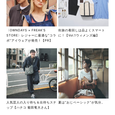
〈OWNDAYS × FREAK’S
街旅の着回しは品よくスマート
STORE〉レジャーに最適な”コラ
に！【Vol.1ウィメンズ編】
ボ”アイウェアが発売！【PR】
人気芸人の入り待ち＆出待ちスナ
夏は“おじベーシック”が気分。
ップ【ハナコ 菊田竜大さん】