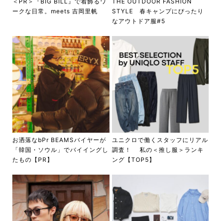
＜PR＞『BIG BILL』で着飾るワ
THE OUTDOOR FASHION
ークな日常。meets 吉岡里帆
STYLE 春キャンプにぴったり
なアウトドア服#5
お洒落なbPr BEAMSバイヤーが
ユニクロで働くスタッフにリアル
「韓国・ソウル」でバイイングし
調査！ 私の＜推し服＞ランキ
たもの【PR】
ング【TOP5】