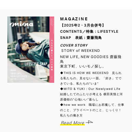
MAGAZINE
【2025年2・3月合併号】
CONTENTS／特集：LIFESTYLE
SNAP 表紙：齋藤飛鳥
COVER STORY
STORY of WEEKEND
NEW LIFE, NEW GOODIES 齋藤飛
鳥
東京下町、いいモノ探し。
◆THIS IS HOW WE WEEKEND 見られ
る私たちの、見せない一面。「好き」でで
きている、私たちの“いま”
◆MITO & YUKI：Our Newlywed Life
結婚したてのふたりが考える 横田美憧と河
原優樹の“心地いい”暮らし
◆how we work 職場にお邪魔して、仕事
のこと、プライベートのこと、じっくり！
私たちの働き方
Read More