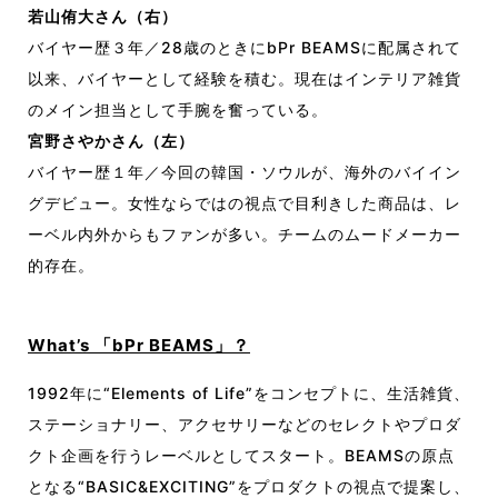
若山侑大さん（右）
バイヤー歴３年／28歳のときにbPr BEAMSに配属されて
以来、バイヤーとして経験を積む。現在はインテリア雑貨
のメイン担当として手腕を奮っている。
宮野さやかさん（左）
バイヤー歴１年／今回の韓国・ソウルが、海外のバイイン
グデビュー。女性ならではの視点で目利きした商品は、レ
ーベル内外からもファンが多い。チームのムードメーカー
的存在。
What’s 「bPr BEAMS」？
1992年に“Elements of Life”をコンセプトに、生活雑貨、
ステーショナリー、アクセサリーなどのセレクトやプロダ
クト企画を行うレーベルとしてスタート。BEAMSの原点
となる“BASIC&EXCITING”をプロダクトの視点で提案し、