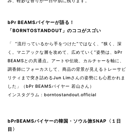
み、軽妙な香りが一日中肌に残ります。
bPr BEAMSバイヤーが語る！
「BORNTOSTANDOUT」のココがスゴい
「 “流行っているから手をつけた”ではなく、“狭く、深
く。マニアックな層を攻めて、広めていく”姿勢は、bPr
BEAMSとの共通点。アートや伝統、カルチャーを軸に、
調香師にフォーカスして、商品の背景が見えるトレーサビ
リティまで突き詰めるJun Limさんの姿勢にも心惹かれま
した」（bPr BEAMSバイヤー 若山さん）
インスタグラム：
borntostandout.official
bPrBEAMSバイヤーの韓国・ソウル旅SNAP〈１日
目〉