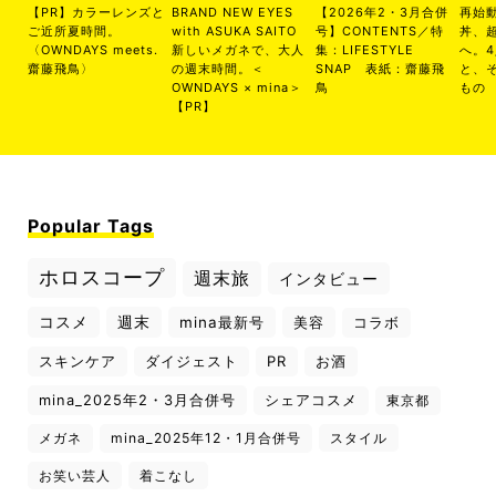
【PR】カラーレンズと
BRAND NEW EYES
【2026年2・3月合併
再始
ご近所夏時間。
with ASUKA SAITO
号】CONTENTS／特
丼、
〈OWNDAYS meets.
新しいメガネで、大人
集：LIFESTYLE
へ。
齋藤飛鳥〉
の週末時間。＜
SNAP 表紙：齋藤飛
と、
OWNDAYS × mina＞
鳥
もの
【PR】
Popular Tags
ホロスコープ
週末旅
インタビュー
コスメ
週末
mina最新号
美容
コラボ
スキンケア
ダイジェスト
PR
お酒
mina_2025年2・3月合併号
シェアコスメ
東京都
メガネ
mina_2025年12・1月合併号
スタイル
お笑い芸人
着こなし