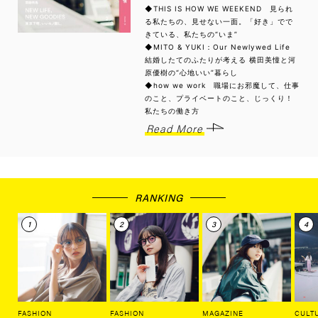
◆THIS IS HOW WE WEEKEND 見られ
る私たちの、見せない一面。「好き」でで
きている、私たちの“いま”
◆MITO & YUKI：Our Newlywed Life
結婚したてのふたりが考える 横田美憧と河
原優樹の“心地いい”暮らし
◆how we work 職場にお邪魔して、仕事
のこと、プライベートのこと、じっくり！
私たちの働き方
Read More
RANKING
FASHION
FASHION
MAGAZINE
CULT