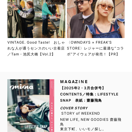
VINTAGE. Good Taste! おしゃ
〈OWNDAYS × FREAK’S
れな人が通うセンスのいい古着店
STORE〉レジャーに最適な”コラ
／Tam・池尻大橋【Vol.2】
ボ”アイウェアが発売！【PR】
MAGAZINE
【2025年2・3月合併号】
CONTENTS／特集：LIFESTYLE
SNAP 表紙：齋藤飛鳥
COVER STORY
STORY of WEEKEND
NEW LIFE, NEW GOODIES 齋藤飛
鳥
東京下町、いいモノ探し。