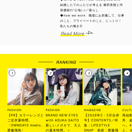
結婚したてのふたりが考える 横田美憧と河
原優樹の“心地いい”暮らし
◆how we work 職場にお邪魔して、仕事
のこと、プライベートのこと、じっくり！
私たちの働き方
Read More
RANKING
FASHION
FASHION
MAGAZINE
CULT
【PR】カラーレンズと
BRAND NEW EYES
【2026年2・3月合併
再始
ご近所夏時間。
with ASUKA SAITO
号】CONTENTS／特
丼、
〈OWNDAYS meets.
新しいメガネで、大人
集：LIFESTYLE
へ。
齋藤飛鳥〉
の週末時間。＜
SNAP 表紙：齋藤飛
と、