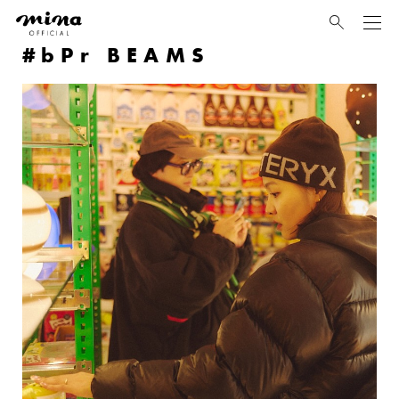
mina
bPr BEAMS