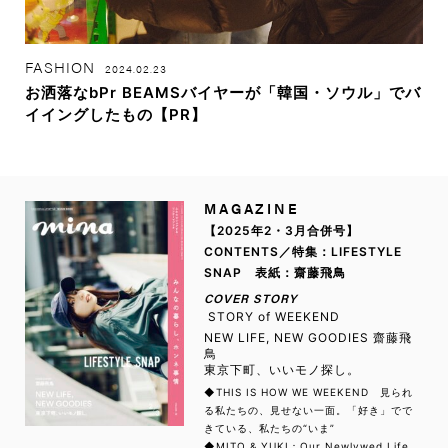
FASHION
2024.02.23
お洒落なbPr BEAMSバイヤーが「韓国・ソウル」でバ
イイングしたもの【PR】
MAGAZINE
【2025年2・3月合併号】
CONTENTS／特集：LIFESTYLE
SNAP 表紙：齋藤飛鳥
COVER STORY
STORY of WEEKEND
NEW LIFE, NEW GOODIES 齋藤飛
鳥
東京下町、いいモノ探し。
◆THIS IS HOW WE WEEKEND 見られ
る私たちの、見せない一面。「好き」でで
きている、私たちの“いま”
◆MITO & YUKI：Our Newlywed Life