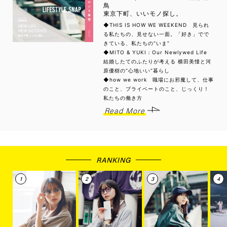
鳥
東京下町、いいモノ探し。
◆THIS IS HOW WE WEEKEND 見られ
る私たちの、見せない一面。「好き」でで
きている、私たちの“いま”
◆MITO & YUKI：Our Newlywed Life
結婚したてのふたりが考える 横田美憧と河
原優樹の“心地いい”暮らし
◆how we work 職場にお邪魔して、仕事
のこと、プライベートのこと、じっくり！
私たちの働き方
Read More
RANKING