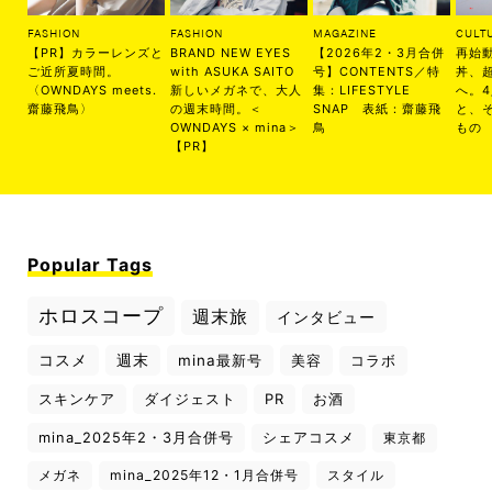
FASHION
FASHION
MAGAZINE
CULT
【PR】カラーレンズと
BRAND NEW EYES
【2026年2・3月合併
再始
ご近所夏時間。
with ASUKA SAITO
号】CONTENTS／特
丼、
〈OWNDAYS meets.
新しいメガネで、大人
集：LIFESTYLE
へ。
齋藤飛鳥〉
の週末時間。＜
SNAP 表紙：齋藤飛
と、
OWNDAYS × mina＞
鳥
もの
【PR】
Popular Tags
ホロスコープ
週末旅
インタビュー
コスメ
週末
mina最新号
美容
コラボ
スキンケア
ダイジェスト
PR
お酒
mina_2025年2・3月合併号
シェアコスメ
東京都
メガネ
mina_2025年12・1月合併号
スタイル