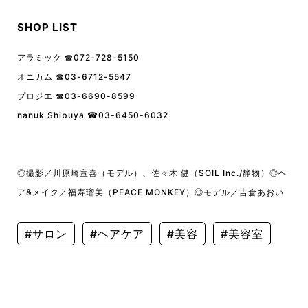
SHOP LIST
アラミック ☎︎072-728-5150
オニカム ☎︎03-6712-5547
プロジエ ☎︎03-6690-8599
nanuk Shibuya ☎︎03-6450-6032
◎撮影／川原崎宣喜（モデル）、佐々木 健（SOIL Inc./静物）
◎ヘ
ア&メイク／福寿瑠美（PEACE MONKEY）
◎モデル／吉倉あおい
#サロン
#ヘアケア
#美容
#美容室