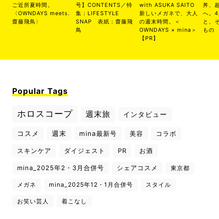
ご近所夏時間。
号】CONTENTS／特
with ASUKA SAITO
丼、
〈OWNDAYS meets.
集：LIFESTYLE
新しいメガネで、大人
へ。
齋藤飛鳥〉
SNAP 表紙：齋藤飛
の週末時間。＜
と、
鳥
OWNDAYS × mina＞
もの
【PR】
Popular Tags
ホロスコープ
週末旅
インタビュー
コスメ
週末
mina最新号
美容
コラボ
スキンケア
ダイジェスト
PR
お酒
mina_2025年2・3月合併号
シェアコスメ
東京都
メガネ
mina_2025年12・1月合併号
スタイル
お笑い芸人
着こなし