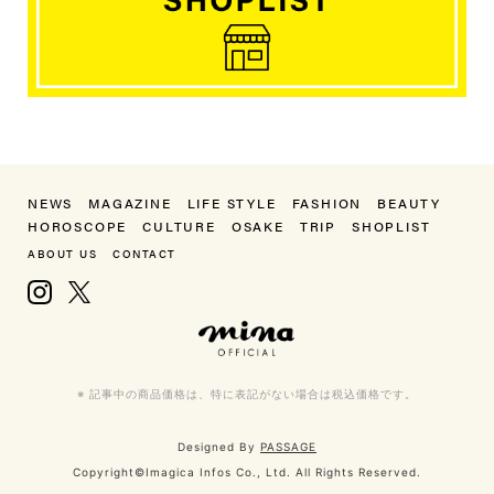
NEWS
MAGAZINE
LIFE STYLE
FASHION
BEAUTY
HOROSCOPE
CULTURE
OSAKE
TRIP
SHOPLIST
ABOUT US
CONTACT
Instagram
X, formerly Twitter
mina（ミーナ）
※ 記事中の商品価格は、特に表記がない場合は税込価格です。
Designed By
PASSAGE
Copyright©Imagica Infos Co., Ltd. All Rights Reserved.