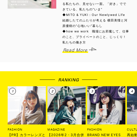
る私たちの、見せない一面。「好き」でで
きている、私たちの“いま”
◆MITO & YUKI：Our Newlywed Life
結婚したてのふたりが考える 横田美憧と河
原優樹の“心地いい”暮らし
◆how we work 職場にお邪魔して、仕事
のこと、プライベートのこと、じっくり！
私たちの働き方
Read More
RANKING
FASHION
MAGAZINE
FASHION
CULT
【PR】カラーレンズと
【2026年2・3月合併
BRAND NEW EYES
再始