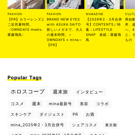
FASHION
FASHION
MAGAZINE
CULT
【PR】カラーレンズと
BRAND NEW EYES
【2026年2・3月合併
再始
ご近所夏時間。
with ASUKA SAITO
号】CONTENTS／特
丼、
〈OWNDAYS meets.
新しいメガネで、大人
集：LIFESTYLE
へ。
齋藤飛鳥〉
の週末時間。＜
SNAP 表紙：齋藤飛
と、
OWNDAYS × mina＞
鳥
もの
【PR】
Popular Tags
ホロスコープ
週末旅
インタビュー
コスメ
週末
mina最新号
美容
コラボ
スキンケア
ダイジェスト
PR
お酒
mina_2025年2・3月合併号
シェアコスメ
東京都