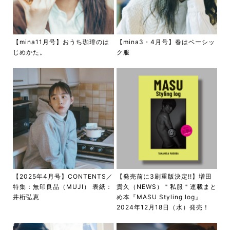
【mina11月号】おうち珈琲のは
【mina3・4月号】春はベーシッ
じめかた。
ク服
【2025年4月号】CONTENTS／
【発売前に3刷重版決定!!】増田
特集：無印良品（MUJI） 表紙：
貴久（NEWS）＂私服＂連載まと
井桁弘恵
め本『MASU Styling log』
2024年12月18日（水）発売！