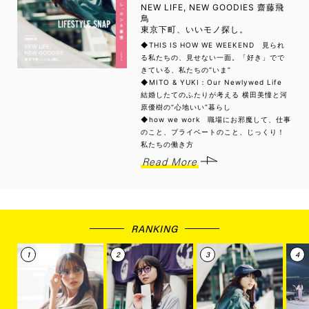
NEW LIFE, NEW GOODIES 齋藤飛
鳥
東京下町、いいモノ探し。
◆THIS IS HOW WE WEEKEND 見られ
る私たちの、見せない一面。「好き」でで
きている、私たちの“いま”
◆MITO & YUKI：Our Newlywed Life
結婚したてのふたりが考える 横田美憧と河
原優樹の“心地いい”暮らし
◆how we work 職場にお邪魔して、仕事
のこと、プライベートのこと、じっくり！
私たちの働き方
Read More
RANKING