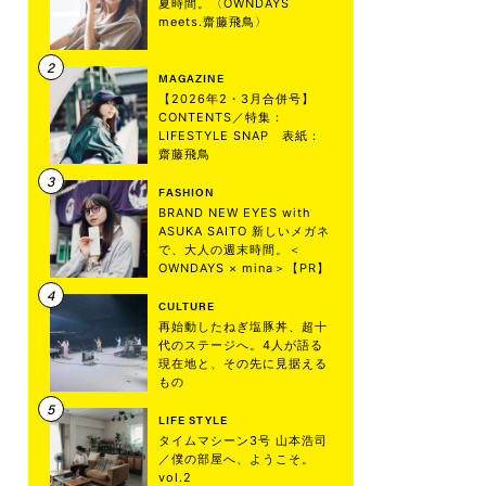
夏時間。〈OWNDAYS
meets.齋藤飛鳥〉
MAGAZINE
【2026年2・3月合併号】
CONTENTS／特集：
LIFESTYLE SNAP 表紙：
齋藤飛鳥
FASHION
BRAND NEW EYES with
ASUKA SAITO 新しいメガネ
で、大人の週末時間。＜
OWNDAYS × mina＞【PR】
CULTURE
再始動したねぎ塩豚丼、超十
代のステージへ。4人が語る
現在地と、その先に見据える
もの
LIFE STYLE
タイムマシーン3号 山本浩司
／僕の部屋へ、ようこそ。
vol.2