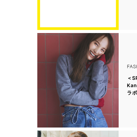
FAS
＜SP
Ka
ラボ