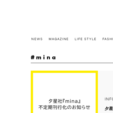
NEWS
MAGAZINE
LIFE STYLE
FASH
mina
INF
夕星