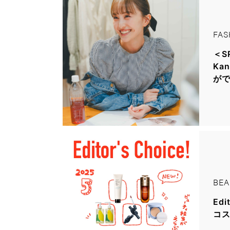
FAS
＜SP
Ka
がで
BEA
Ed
コス