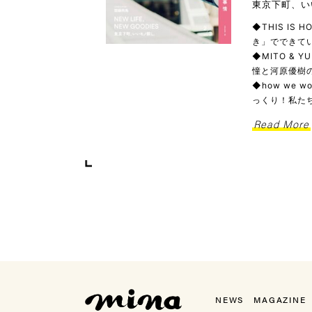
東京下町、い
◆THIS IS
き」でできてい
◆MITO & 
憧と河原優樹の
◆how we
っくり！私た
Read More
mina（ミーナ）
NEWS
MAGAZINE