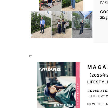
FAS
GO
本
MAGA
【2025年
LIFEST
COVER STO
STORY of 
NEW LIFE,