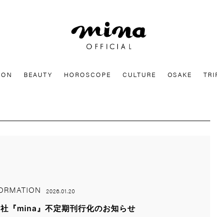
mina
ION
BEAUTY
HOROSCOPE
CULTURE
OSAKE
TRI
ORMATION
2026.01.20
社『mina』不定期刊行化のお知らせ