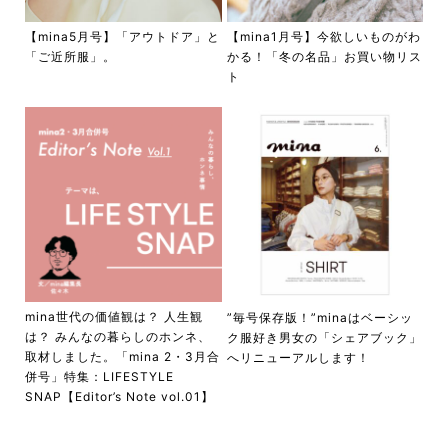
【mina5月号】「アウトドア」と
【mina1月号】今欲しいものがわ
「ご近所服」。
かる！「冬の名品」お買い物リス
ト
mina世代の価値観は？ 人生観
”毎号保存版！”minaはベーシッ
は？ みんなの暮らしのホンネ、
ク服好き男女の「シェアブック」
取材しました。「mina 2・3月合
へリニューアルします！
併号」特集：LIFESTYLE
SNAP【Editor’s Note vol.01】