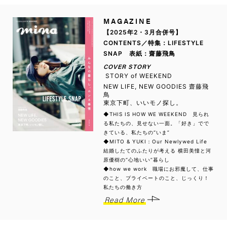
MAGAZINE
【2025年2・3月合併号】
CONTENTS／特集：LIFESTYLE
SNAP 表紙：齋藤飛鳥
COVER STORY
STORY of WEEKEND
NEW LIFE, NEW GOODIES 齋藤飛
鳥
東京下町、いいモノ探し。
◆THIS IS HOW WE WEEKEND 見られ
る私たちの、見せない一面。「好き」でで
きている、私たちの“いま”
◆MITO & YUKI：Our Newlywed Life
結婚したてのふたりが考える 横田美憧と河
原優樹の“心地いい”暮らし
◆how we work 職場にお邪魔して、仕事
のこと、プライベートのこと、じっくり！
私たちの働き方
Read More