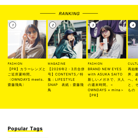
RANKING
FASHION
MAGAZINE
FASHION
CULT
【PR】カラーレンズと
【2026年2・3月合併
BRAND NEW EYES
再始
ご近所夏時間。
号】CONTENTS／特
with ASUKA SAITO
丼、
〈OWNDAYS meets.
集：LIFESTYLE
新しいメガネで、大人
へ。
齋藤飛鳥〉
SNAP 表紙：齋藤飛
の週末時間。＜
と、
鳥
OWNDAYS × mina＞
もの
【PR】
Popular Tags