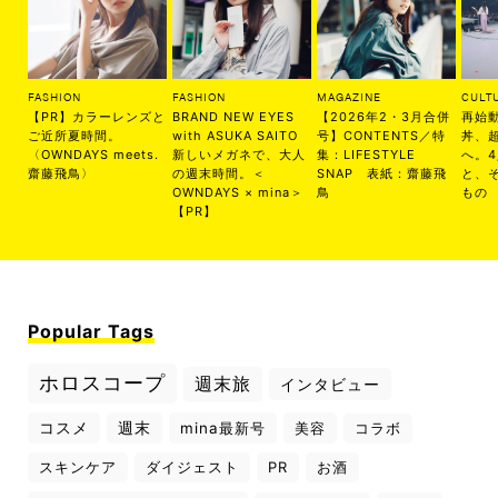
FASHION
FASHION
MAGAZINE
CULT
【PR】カラーレンズと
BRAND NEW EYES
【2026年2・3月合併
再始
ご近所夏時間。
with ASUKA SAITO
号】CONTENTS／特
丼、
〈OWNDAYS meets.
新しいメガネで、大人
集：LIFESTYLE
へ。
齋藤飛鳥〉
の週末時間。＜
SNAP 表紙：齋藤飛
と、
OWNDAYS × mina＞
鳥
もの
【PR】
Popular Tags
ホロスコープ
週末旅
インタビュー
コスメ
週末
mina最新号
美容
コラボ
スキンケア
ダイジェスト
PR
お酒