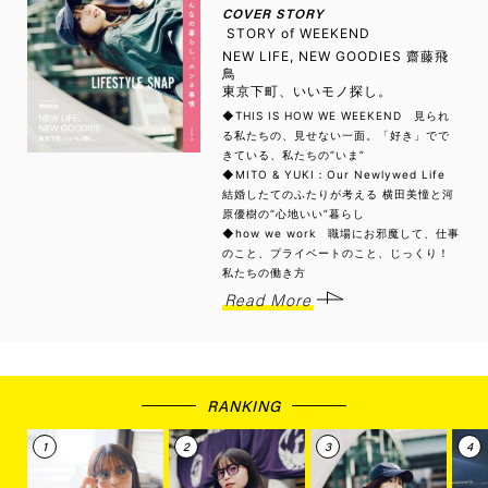
COVER STORY
STORY of WEEKEND
NEW LIFE, NEW GOODIES 齋藤飛
鳥
東京下町、いいモノ探し。
◆THIS IS HOW WE WEEKEND 見られ
る私たちの、見せない一面。「好き」でで
きている、私たちの“いま”
◆MITO & YUKI：Our Newlywed Life
結婚したてのふたりが考える 横田美憧と河
原優樹の“心地いい”暮らし
◆how we work 職場にお邪魔して、仕事
のこと、プライベートのこと、じっくり！
私たちの働き方
Read More
RANKING