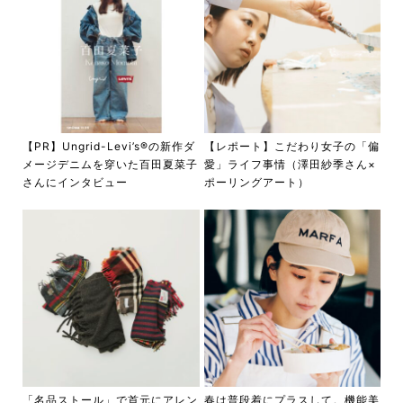
【PR】Ungrid-Levi’s®の新作ダ
【レポート】こだわり女子の「偏
メージデニムを穿いた百田夏菜子
愛」ライフ事情（澤田紗季さん×
さんにインタビュー
ポーリングアート）
「名品ストール」で首元にアレン
春は普段着にプラスして。機能美