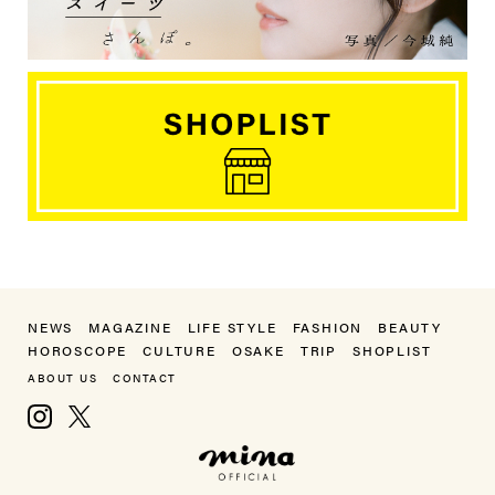
NEWS
MAGAZINE
LIFE STYLE
FASHION
BEAUTY
HOROSCOPE
CULTURE
OSAKE
TRIP
SHOPLIST
ABOUT US
CONTACT
Instagram
X, formerly Twitter
mina（ミーナ）