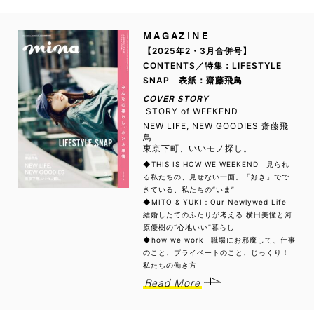
MAGAZINE
【2025年2・3月合併号】
CONTENTS／特集：LIFESTYLE
SNAP 表紙：齋藤飛鳥
COVER STORY
STORY of WEEKEND
NEW LIFE, NEW GOODIES 齋藤飛
鳥
東京下町、いいモノ探し。
◆THIS IS HOW WE WEEKEND 見られ
る私たちの、見せない一面。「好き」でで
きている、私たちの“いま”
◆MITO & YUKI：Our Newlywed Life
結婚したてのふたりが考える 横田美憧と河
原優樹の“心地いい”暮らし
◆how we work 職場にお邪魔して、仕事
のこと、プライベートのこと、じっくり！
私たちの働き方
Read More