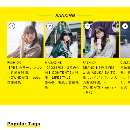
RANKING
FASHION
MAGAZINE
FASHION
CULT
【PR】カラーレンズと
【2026年2・3月合併
BRAND NEW EYES
再始
ご近所夏時間。
号】CONTENTS／特
with ASUKA SAITO
丼、
〈OWNDAYS meets.
集：LIFESTYLE
新しいメガネで、大人
へ。
齋藤飛鳥〉
SNAP 表紙：齋藤飛
の週末時間。＜
と、
鳥
OWNDAYS × mina＞
もの
【PR】
Popular Tags