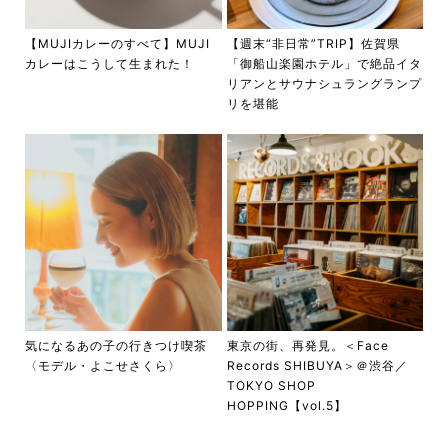
【MUJIカレーのすべて】MUJI
【週末“非日常”TRIP】佐賀県
カレーはこうして生まれた！
「御船山楽園ホテル」で絶品イタ
リアンとサウナシュラングランプ
リを堪能
気になるあの子の行きつけ喫茶
東京の街、再発見。＜Face
〈モデル・よこせさくら〉
Records SHIBUYA＞＠渋谷／
TOKYO SHOP
HOPPING【vol.5】