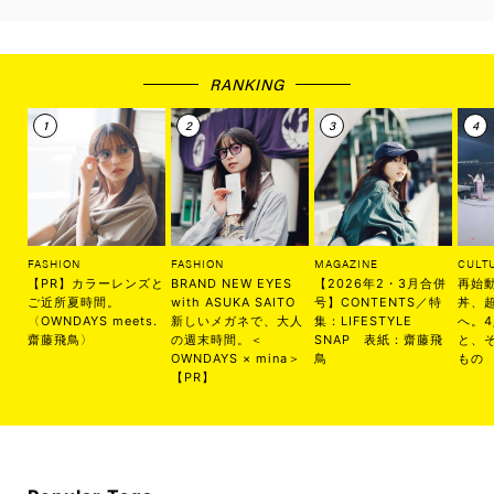
RANKING
FASHION
FASHION
MAGAZINE
CULT
【PR】カラーレンズと
BRAND NEW EYES
【2026年2・3月合併
再始
ご近所夏時間。
with ASUKA SAITO
号】CONTENTS／特
丼、
〈OWNDAYS meets.
新しいメガネで、大人
集：LIFESTYLE
へ。
齋藤飛鳥〉
の週末時間。＜
SNAP 表紙：齋藤飛
と、
OWNDAYS × mina＞
鳥
もの
【PR】