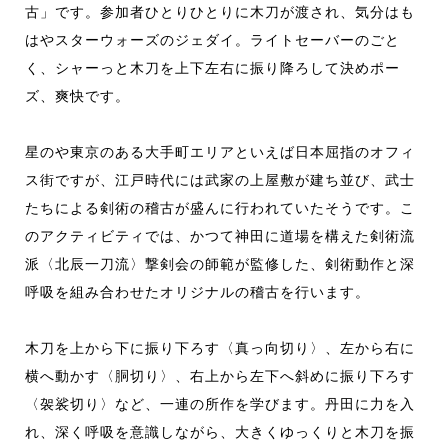
古」です。参加者ひとりひとりに木刀が渡され、気分はも
はやスターウォーズのジェダイ。ライトセーバーのごと
く、シャーっと木刀を上下左右に振り降ろして決めポー
ズ、爽快です。
星のや東京のある大手町エリアといえば日本屈指のオフィ
ス街ですが、江戸時代には武家の上屋敷が建ち並び、武士
たちによる剣術の稽古が盛んに行われていたそうです。こ
のアクティビティでは、かつて神田に道場を構えた剣術流
派〈北辰一刀流〉撃剣会の師範が監修した、剣術動作と深
呼吸を組み合わせたオリジナルの稽古を行います。
木刀を上から下に振り下ろす〈真っ向切り〉、左から右に
横へ動かす〈胴切り〉、右上から左下へ斜めに振り下ろす
〈袈裟切り〉など、一連の所作を学びます。丹田に力を入
れ、深く呼吸を意識しながら、大きくゆっくりと木刀を振