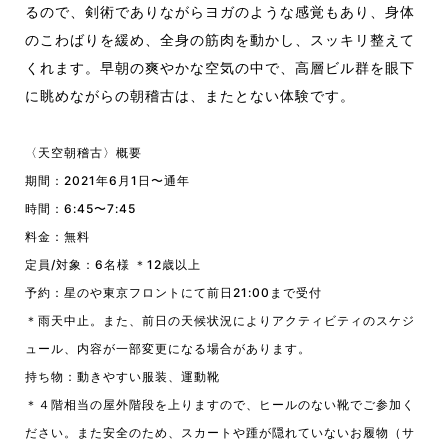
るので、剣術でありながらヨガのような感覚もあり、身体
のこわばりを緩め、全身の筋肉を動かし、スッキリ整えて
くれます。早朝の爽やかな空気の中で、高層ビル群を眼下
に眺めながらの朝稽古は、またとない体験です。
〈天空朝稽古〉概要
期間：2021年6月1日〜通年
時間：6:45〜7:45
料金：無料
定員/対象：6名様 ＊12歳以上
予約：星のや東京フロントにて前日21:00まで受付
＊雨天中止。また、前日の天候状況によりアクティビティのスケジ
ュール、内容が一部変更になる場合があります。
持ち物：動きやすい服装、運動靴
＊４階相当の屋外階段を上りますので、ヒールのない靴でご参加く
ださい。また安全のため、スカートや踵が隠れていないお履物（サ