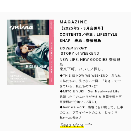
MAGAZINE
【2025年2・3月合併号】
CONTENTS／特集：LIFESTYLE
SNAP 表紙：齋藤飛鳥
COVER STORY
STORY of WEEKEND
NEW LIFE, NEW GOODIES 齋藤飛
鳥
東京下町、いいモノ探し。
◆THIS IS HOW WE WEEKEND 見られ
る私たちの、見せない一面。「好き」でで
きている、私たちの“いま”
◆MITO & YUKI：Our Newlywed Life
結婚したてのふたりが考える 横田美憧と河
原優樹の“心地いい”暮らし
◆how we work 職場にお邪魔して、仕事
のこと、プライベートのこと、じっくり！
私たちの働き方
Read More