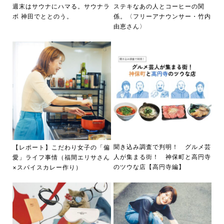
週末はサウナにハマる。サウナラ
ステキなあの人とコーヒーの関
ボ 神田でととのう。
係。〈フリーアナウンサー・竹内
由恵さん〉
聞き込み調査で判明！ グルメ芸
【レポート】こだわり女子の「偏
人が集まる街！ 神保町と高円寺
愛」ライフ事情（福間エリサさん
のツウな店【高円寺編】
×スパイスカレー作り）