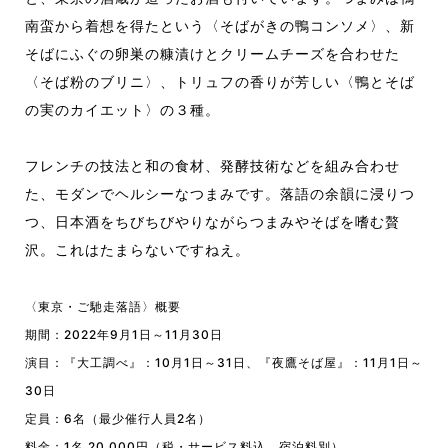
南蛮から着想を得たという〈そばがきの鴨コンソメ〉、新
そばにふぐの卵巣の糠漬けとクリームチーズを合わせた
〈そば粉のブリニ〉、トリュフの香りが芳しい〈鴨とそば
の実のカイエット〉の３種。
フレンチの技法と和の食材、発酵技術などを組み合わせ
た、モダンでヘルシーなつまみです。落語の余韻に浸りつ
つ、日本酒をちびちびやりながらつまみやそばを嗜む贅
沢。これはたまらないですねえ。
〈東京・ご馳走落語〉概要
期間：2022年9月1日～11月30日
演目：『大工調べ』：10月1日～31日、『夜鷹そば屋』：11月1日～
30日
定員：6名（最少催行人員2名）
料金：1名 20,000円（税・サービス料込、宿泊料別）