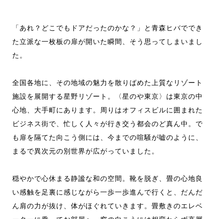
「あれ？どこでもドアだったのかな？」と青森ヒバででき
た立派な一枚板の扉が開いた瞬間、そう思ってしまいまし
た。
全国各地に、その地域の魅力を散りばめた上質なリゾート
施設を展開する星野リゾート。〈星のや東京〉は東京の中
心地、大手町にあります。周りはオフィスビルに囲まれた
ビジネス街で、忙しく人々が行き交う都会のど真ん中。で
も扉を隔てた向こう側には、今までの喧騒が嘘のように、
まるで異次元の別世界が広がっていました。
穏やかで心休まる静謐な和の空間。靴を脱ぎ、畳の心地良
い感触を足裏に感じながら一歩一歩進んで行くと、だんだ
ん肩の力が抜け、体がほぐれていきます。畳敷きのエレベ