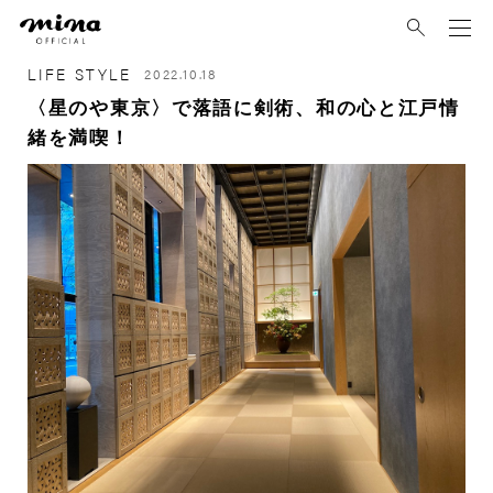
mina
LIFE STYLE
2022.10.18
〈星のや東京〉で落語に剣術、和の心と江戸情
緒を満喫！