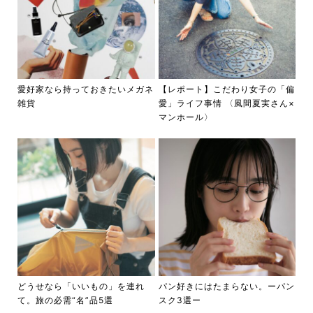
愛好家なら持っておきたいメガネ
【レポート】こだわり女子の「偏
雑貨
愛」ライフ事情 〈風間夏実さん×
マンホール〉
どうせなら「いいもの」を連れ
パン好きにはたまらない。ーパン
て。旅の必需“名”品5選
スク3選ー