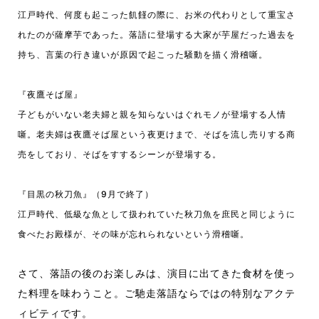
江戸時代、何度も起こった飢饉の際に、お米の代わりとして重宝さ
れたのが薩摩芋であった。落語に登場する大家が芋屋だった過去を
持ち、言葉の行き違いが原因で起こった騒動を描く滑稽噺。
『夜鷹そば屋』
子どもがいない老夫婦と親を知らないはぐれモノが登場する人情
噺。老夫婦は夜鷹そば屋という夜更けまで、そばを流し売りする商
売をしており、そばをすするシーンが登場する。
『目黒の秋刀魚』（9月で終了）
江戸時代、低級な魚として扱われていた秋刀魚を庶民と同じように
食べたお殿様が、その味が忘れられないという滑稽噺。
さて、落語の後のお楽しみは、演目に出てきた食材を使っ
た料理を味わうこと。ご馳走落語ならではの特別なアクテ
ィビティです。