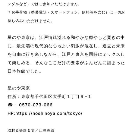
ンダルなど）ではご参加いただけません。
＊お手荷物（携帯電話・スマートフォン、飲料等を含む）は一切お
持ち込みいただけません。
星のや東京は、江戸情緒溢れる和やかな癒やしと寛ぎの中
に、最先端の現代的な心地よい刺激が混在し、過去と未来
を自由に行き来しながら、江戸と東京を同時にミックスし
て楽しめる、そんなここだけの要素がふんだんに詰まった
日本旅館でした。
星のや東京
住所：東京都千代田区大手町１丁目９−１
☎︎： 0570-073-066
HP:
https://hoshinoya.com/tokyo/
取材＆撮影＆文／江澤香織