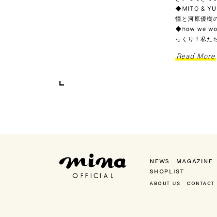
◆MITO & 
憧と河原優樹の
◆how we
っくり！私た
Read More
mina（ミーナ）
NEWS
MAGAZINE
SHOPLIST
ABOUT US
CONTACT