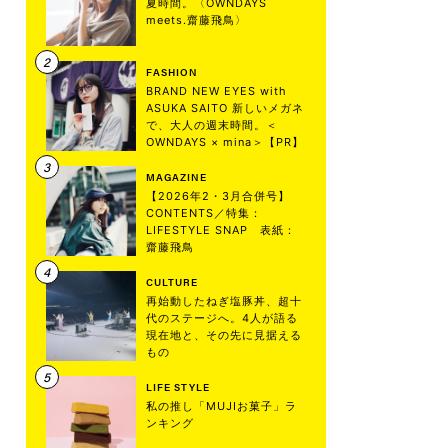
夏時間。〈OWNDAYS
meets.齋藤飛鳥〉
FASHION
BRAND NEW EYES with
ASUKA SAITO 新しいメガネ
で、大人の週末時間。＜
OWNDAYS × mina＞【PR】
MAGAZINE
【2026年2・3月合併号】
CONTENTS／特集：
LIFESTYLE SNAP 表紙：
齋藤飛鳥
CULTURE
再始動したねぎ塩豚丼、超十
代のステージへ。4人が語る
現在地と、その先に見据える
もの
LIFE STYLE
私の推し「MUJIお菓子」ラ
ンキング