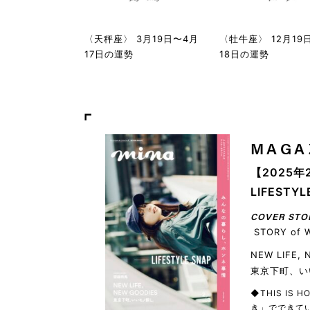
〈天秤座〉 3月19日〜4月
〈牡牛座〉 12月19
17日の運勢
18日の運勢
MAGA
【2025年
LIFEST
COVER STO
STORY of 
NEW LIFE,
東京下町、い
◆THIS IS
き」でできてい