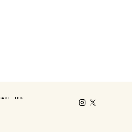
SAKE
TRIP
Instagram
X, formerly Twitter