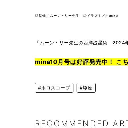
◎監修／ムーン・リー先生 ◎イラスト／moeko
「ムーン・リー先生の西洋占星術 2024年
mina10月号は好評発売中！ 
#ホロスコープ
#蠍座
RECOMMENDED AR