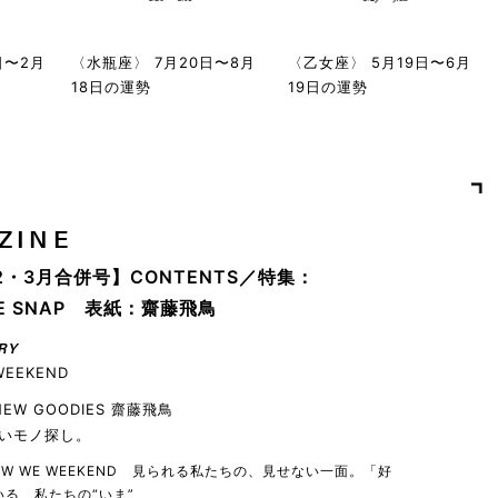
日〜2月
〈水瓶座〉 7月20日〜8月
〈乙女座〉 5月19日〜6月
18日の運勢
19日の運勢
ZINE
2・3月合併号】CONTENTS／特集：
YLE SNAP 表紙：齋藤飛鳥
RY
WEEKEND
 NEW GOODIES 齋藤飛鳥
いモノ探し。
 HOW WE WEEKEND 見られる私たちの、見せない一面。「好
る、私たちの“いま”