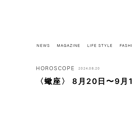
NEWS
MAGAZINE
LIFE STYLE
FASH
HOROSCOPE
2024.08.20
〈蠍座〉 8月20日〜9月