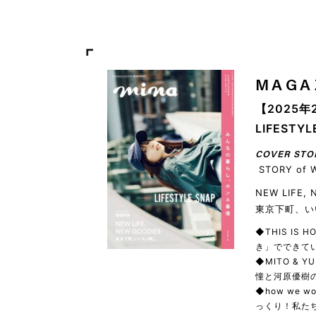
MAGA
【2025年
LIFEST
COVER STO
STORY of 
NEW LIFE,
東京下町、い
◆THIS IS
き」でできてい
◆MITO & 
憧と河原優樹の
◆how we
っくり！私た