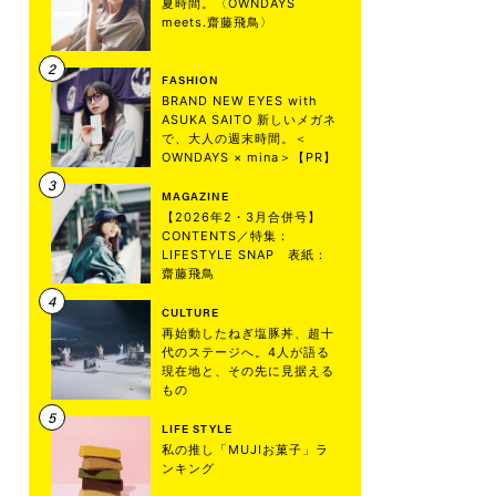
夏時間。〈OWNDAYS
meets.齋藤飛鳥〉
FASHION
BRAND NEW EYES with
ASUKA SAITO 新しいメガネ
で、大人の週末時間。＜
OWNDAYS × mina＞【PR】
MAGAZINE
【2026年2・3月合併号】
CONTENTS／特集：
LIFESTYLE SNAP 表紙：
齋藤飛鳥
CULTURE
再始動したねぎ塩豚丼、超十
代のステージへ。4人が語る
現在地と、その先に見据える
もの
LIFE STYLE
私の推し「MUJIお菓子」ラ
ンキング