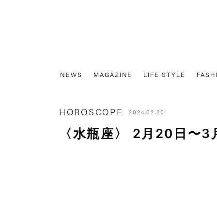
NEWS
MAGAZINE
LIFE STYLE
FASH
HOROSCOPE
2024.02.20
〈水瓶座〉 2月20日〜3