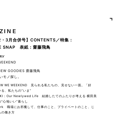
ZINE
2・3月合併号】CONTENTS／特集：
YLE SNAP 表紙：齋藤飛鳥
RY
WEEKEND
 NEW GOODIES 齋藤飛鳥
いモノ探し。
 HOW WE WEEKEND 見られる私たちの、見せない一面。「好
る、私たちの“いま”
YUKI：Our Newlywed Life 結婚したてのふたりが考える 横田美
“心地いい”暮らし
 work 職場にお邪魔して、仕事のこと、プライベートのこと、じ
ちの働き方