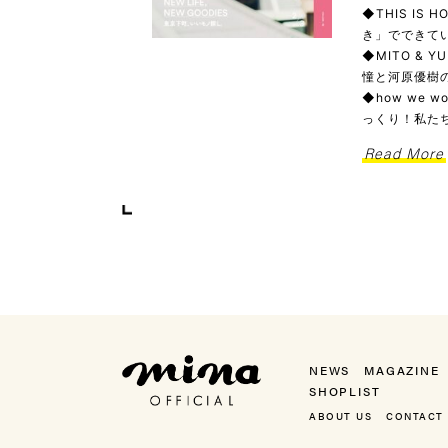
◆THIS IS
き」でできてい
◆MITO & 
憧と河原優樹の
◆how we
っくり！私た
Read More
mina（ミーナ）
NEWS
MAGAZINE
SHOPLIST
ABOUT US
CONTACT