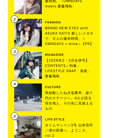
夏時間。〈OWNDAYS
meets.齋藤飛鳥〉
FASHION
BRAND NEW EYES with
ASUKA SAITO 新しいメガネ
で、大人の週末時間。＜
OWNDAYS × mina＞【PR】
MAGAZINE
【2026年2・3月合併号】
CONTENTS／特集：
LIFESTYLE SNAP 表紙：
齋藤飛鳥
CULTURE
再始動したねぎ塩豚丼、超十
代のステージへ。4人が語る
現在地と、その先に見据える
もの
LIFE STYLE
タイムマシーン3号 山本浩司
／僕の部屋へ、ようこそ。
vol.2