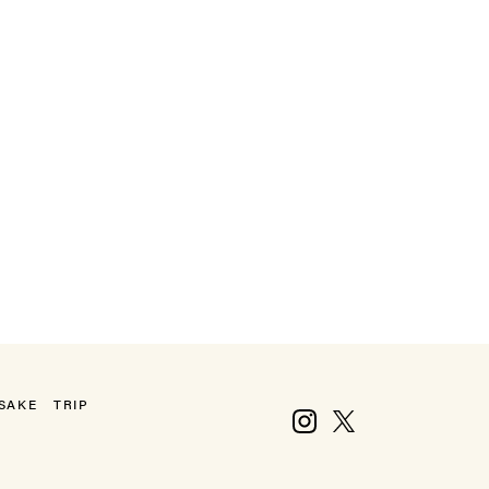
SAKE
TRIP
Instagram
X, formerly Twitter