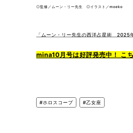
◎監修／ムーン・リー先生 ◎イラスト／moeko
「ムーン・リー先生の西洋占星術 2025年
mina10月号は好評発売中！ 
#ホロスコープ
#乙女座