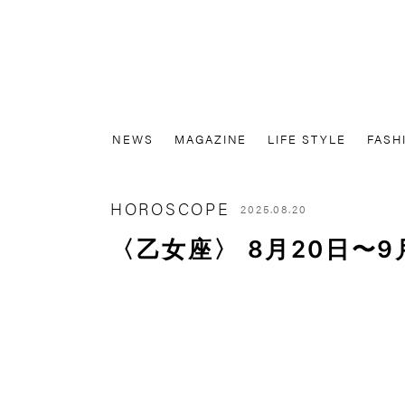
NEWS
MAGAZINE
LIFE STYLE
FASH
HOROSCOPE
2025.08.20
〈乙女座〉 8月20日〜9