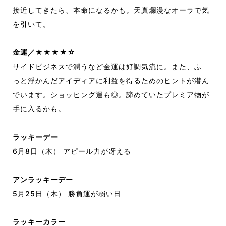
接近
してきた
ら、
本命になるかも。
天真爛漫なオーラで気
を引いて。
金運／★★★★☆
サイ
ドビジネスで潤うなど金運は好調気流に。
また、
ふ
っ
と浮
かんだアイディ
アに利益を得るためのヒン
トが潜ん
でいます。
ショ
ッ
ピング運も◎。
諦めていたプレミ
ア物が
手に入るかも。
ラッキーデー
6
月
8
日
（木） アピール力が冴える
アンラッキーデー
5
月
25
日
（木） 勝負運が弱い日
ラッキーカラー