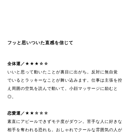
フッと思いついた直感を信じて
全体運／★★★☆☆
いいと思って動いたことが裏目に出がち。
反対に無自覚
で
いるとラッキーなことが舞い込みます。
仕事は主張を控
え
周囲の空気を読んで動いて。
小顔マッサージに励むと
◎。
恋愛運／★★☆☆☆
素直にアピールできずモテ度がダウン。
苦手な人に好きな
相
手を奪われる恐れも。
おしゃれでクールな雰囲気の人が