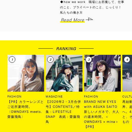
◆how we work 職場にお邪魔して、仕事
のこと、プライベートのこと、じっくり！
私たちの働き方
Read More
RANKING
FASHION
MAGAZINE
FASHION
CULT
【PR】カラーレンズと
【2026年2・3月合併
BRAND NEW EYES
再始
ご近所夏時間。
号】CONTENTS／特
with ASUKA SAITO
丼、
〈OWNDAYS meets.
集：LIFESTYLE
新しいメガネで、大人
へ。
齋藤飛鳥〉
SNAP 表紙：齋藤飛
の週末時間。＜
と、
鳥
OWNDAYS × mina＞
もの
【PR】