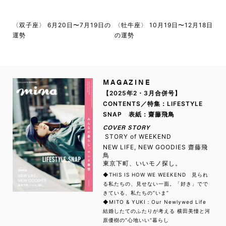
〈双子座〉 6月20日〜7月19日の
〈牡牛座〉 10月19日〜12月18日
運勢
の運勢
MAGAZINE
【2025年2・3月合併号】
CONTENTS／特集：LIFESTYLE
SNAP 表紙：齋藤飛鳥
COVER STORY
STORY of WEEKEND
NEW LIFE, NEW GOODIES 齋藤飛
鳥
東京下町、いいモノ探し。
◆THIS IS HOW WE WEEKEND 見られ
る私たちの、見せない一面。「好き」でで
きている、私たちの“いま”
◆MITO & YUKI：Our Newlywed Life
結婚したてのふたりが考える 横田美憧と河
原優樹の“心地いい”暮らし