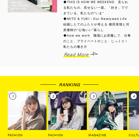
◆THIS IS HOW WE WEEKEND 見られ
る私たちの、見せない一面。「好き」でで
きている、私たちの“いま”
◆MITO & YUKI：Our Newlywed Life
結婚したてのふたりが考える 横田美憧と河
原優樹の“心地いい”暮らし
◆how we work 職場にお邪魔して、仕事
のこと、プライベートのこと、じっくり！
私たちの働き方
Read More
RANKING
FASHION
FASHION
MAGAZINE
CULT