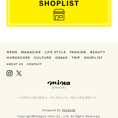
NEWS
MAGAZINE
LIFE STYLE
FASHION
BEAUTY
HOROSCOPE
CULTURE
OSAKE
TRIP
SHOPLIST
ABOUT US
CONTACT
Instagram
X, formerly Twitter
mina（ミーナ）
※ 記事中の商品価格は、特に表記がない場合は税込価格です。
Designed By
PASSAGE
Copyright©Imagica Infos Co., Ltd. All Rights Reserved.