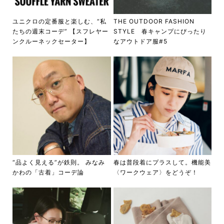
ユニクロの定番服と楽しむ、“私
THE OUTDOOR FASHION
たちの週末コーデ” 【スフレヤー
STYLE 春キャンプにぴったり
ンクルーネックセーター】
なアウトドア服#5
“品よく見える”が鉄則。 みなみ
春は普段着にプラスして。機能美
かわの「古着」コーデ論
〈ワークウェア〉をどうぞ！