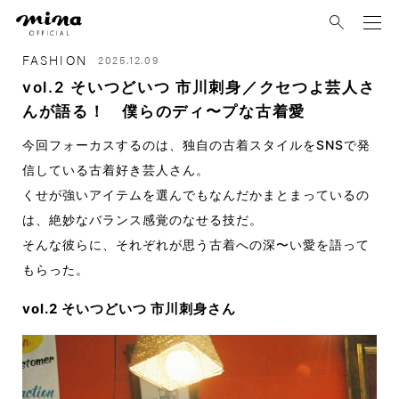
mina
FASHION
2025.12.09
vol.2 そいつどいつ 市川刺身／クセつよ芸人さ
んが語る！ 僕らのディ〜プな古着愛
今回フォーカスするのは、独自の古着スタイルをSNSで発
信している古着好き芸人さん。
くせが強いアイテムを選んでもなんだかまとまっているの
は、絶妙なバランス感覚のなせる技だ。
そんな彼らに、それぞれが思う古着への深〜い愛を語って
もらった。
vol.2 そいつどいつ 市川刺身さん