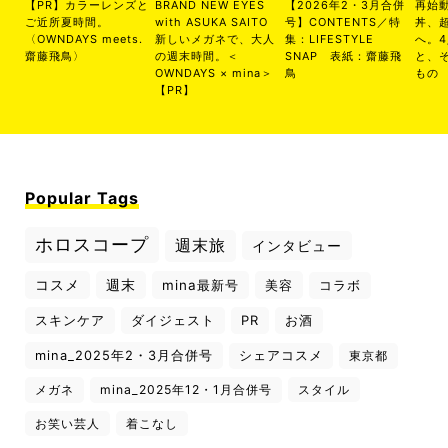
【PR】カラーレンズと
BRAND NEW EYES
【2026年2・3月合併
再始
ご近所夏時間。
with ASUKA SAITO
号】CONTENTS／特
丼、
〈OWNDAYS meets.
新しいメガネで、大人
集：LIFESTYLE
へ。
齋藤飛鳥〉
の週末時間。＜
SNAP 表紙：齋藤飛
と、
OWNDAYS × mina＞
鳥
もの
【PR】
Popular Tags
ホロスコープ
週末旅
インタビュー
コスメ
週末
mina最新号
美容
コラボ
スキンケア
ダイジェスト
PR
お酒
mina_2025年2・3月合併号
シェアコスメ
東京都
メガネ
mina_2025年12・1月合併号
スタイル
お笑い芸人
着こなし