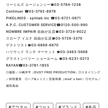
リーミルズ エージェンシー☎︎03-5784-1238
Continuer ☎︎03-3792-8978
PIKOLINOS・spinlab inc ☎︎03-6721-0671
A.P.C. CUSTOMER SERVICE☎︎0120-500-990
NOMBRE IMPAIR 自由が丘店☎︎03-3724-9022
スローブ イエナ 自由が丘店☎︎03-5726-3370
ゲストリスト☎︎03-6869-6670
ハリウッド ランチ マーケット ☎︎03-3463-5668
グラストンベリー ショールーム ☎︎03-6231-0213
RAYAN☎︎03-3781-1855
◎撮影／小嶋洋平（DUST FREE PRODUCTION）
◎スタイリング
／村田愛美
◎ヘア&メイク／宮坂和典（mod’ s hair）
◎モデル／
堀田真由
#アウター
#コート
#ブランド
#名品