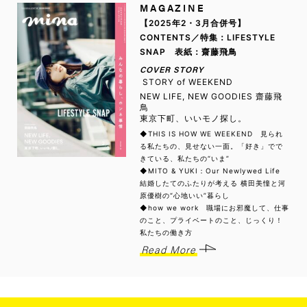
MAGAZINE
【2025年2・3月合併号】
CONTENTS／特集：LIFESTYLE
SNAP 表紙：齋藤飛鳥
COVER STORY
STORY of WEEKEND
NEW LIFE, NEW GOODIES 齋藤飛
鳥
東京下町、いいモノ探し。
◆THIS IS HOW WE WEEKEND 見られ
る私たちの、見せない一面。「好き」でで
きている、私たちの“いま”
◆MITO & YUKI：Our Newlywed Life
結婚したてのふたりが考える 横田美憧と河
原優樹の“心地いい”暮らし
◆how we work 職場にお邪魔して、仕事
のこと、プライベートのこと、じっくり！
私たちの働き方
Read More