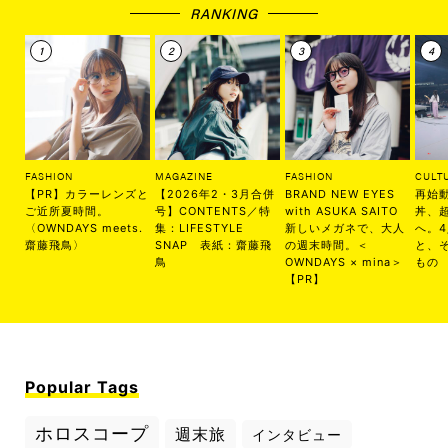
RANKING
FASHION
MAGAZINE
FASHION
CULT
【PR】カラーレンズと
【2026年2・3月合併
BRAND NEW EYES
再始
ご近所夏時間。
号】CONTENTS／特
with ASUKA SAITO
丼、
〈OWNDAYS meets.
集：LIFESTYLE
新しいメガネで、大人
へ。
齋藤飛鳥〉
SNAP 表紙：齋藤飛
の週末時間。＜
と、
鳥
OWNDAYS × mina＞
もの
【PR】
Popular Tags
ホロスコープ
週末旅
インタビュー