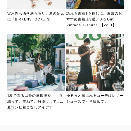
実用性も洒落感もあり。夏の足元
語れる古着Tを探しに。東京のお
は「BIRKENSTOCK」で
すすめ古着店3選／Dig Out
Vintage T-shirt！ 【vol.1】
1枚で着る以外の選択肢を！ 羽
ゆるっと感溢れるコーデはレザー
織って、重ねて、肩掛けして……
シューズで引き締めて。
夏ワンピ着こなしアイデア