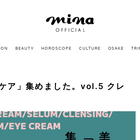
mina
ION
BEAUTY
HOROSCOPE
CULTURE
OSAKE
TRI
ア」集めました。vol.5 クレ