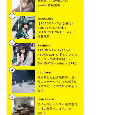
夏時間。〈OWNDAYS
meets.齋藤飛鳥〉
MAGAZINE
【2026年2・3月合併号】
CONTENTS／特集：
LIFESTYLE SNAP 表紙：
齋藤飛鳥
FASHION
BRAND NEW EYES with
ASUKA SAITO 新しいメガネ
で、大人の週末時間。＜
OWNDAYS × mina＞【PR】
CULTURE
再始動したねぎ塩豚丼、超十
代のステージへ。4人が語る
現在地と、その先に見据える
もの
LIFE STYLE
タイムマシーン3号 山本浩司
／僕の部屋へ、ようこそ。
vol.2